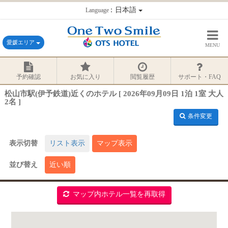
：日本語
Language
愛媛エリア
MENU
予約確認
お気に入り
閲覧履歴
サポート・FAQ
松山市駅(伊予鉄道)近くのホテル [ 2026年09月09日 1泊 1室 大人
2名 ]
条件変更
表示切替
リスト表示
マップ表示
並び替え
近い順
マップ内ホテル一覧を再取得