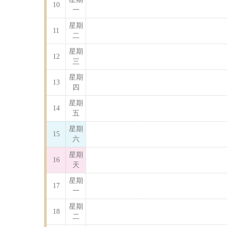
10
一
星期
11
二
星期
12
三
星期
13
四
星期
14
五
星期
15
六
星期
16
天
星期
17
一
星期
18
二