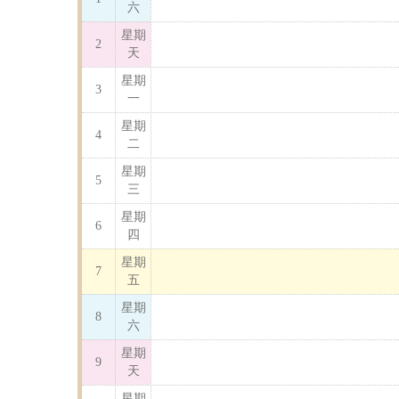
六
星期
2
天
星期
3
一
星期
4
二
星期
5
三
星期
6
四
星期
7
五
星期
8
六
星期
9
天
星期