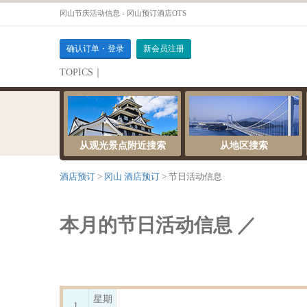
冈山节庆活动信息 - 冈山预订酒店OTS
确认订单・登录
新会员注册
TOPICS｜
伺服器維護公告
从观光景点附近搜索
从地区搜索
酒店预订
冈山 酒店预订
节日活动信息
本月的节日活动信息 ／
星期
1