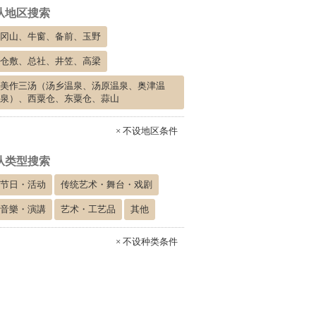
从地区搜索
冈山、牛窗、备前、玉野
仓敷、总社、井笠、高梁
美作三汤（汤乡温泉、汤原温泉、奥津温
泉）、西粟仓、东粟仓、蒜山
× 不设地区条件
从类型搜索
节日・活动
传统艺术・舞台・戏剧
音樂・演講
艺术・工艺品
其他
× 不设种类条件