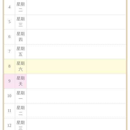
星期
4
二
星期
5
三
星期
6
四
星期
7
五
星期
8
六
星期
9
天
星期
10
一
星期
11
二
星期
12
三