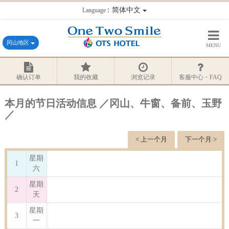
：简体中文
Language
冈山地区
MENU
确认订单
我的收藏
浏览记录
客服中心・FAQ
本月的节日活动信息 ／冈山、牛窗、备前、玉野
／
< 上一个月
下一个月 >
星期
1
六
星期
2
天
星期
3
一