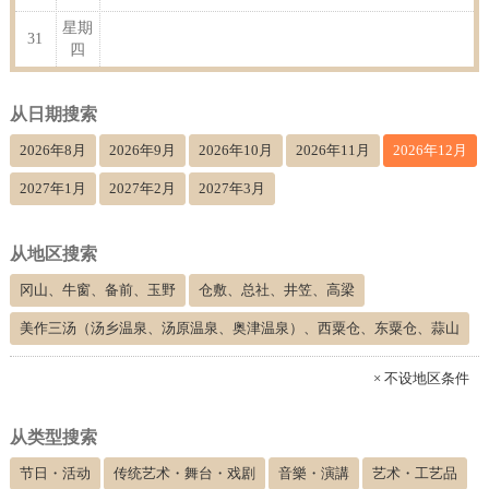
星期
31
四
从日期搜索
2026年8月
2026年9月
2026年10月
2026年11月
2026年12月
2027年1月
2027年2月
2027年3月
从地区搜索
冈山、牛窗、备前、玉野
仓敷、总社、井笠、高梁
美作三汤（汤乡温泉、汤原温泉、奥津温泉）、西粟仓、东粟仓、蒜山
× 不设地区条件
从类型搜索
节日・活动
传统艺术・舞台・戏剧
音樂・演講
艺术・工艺品