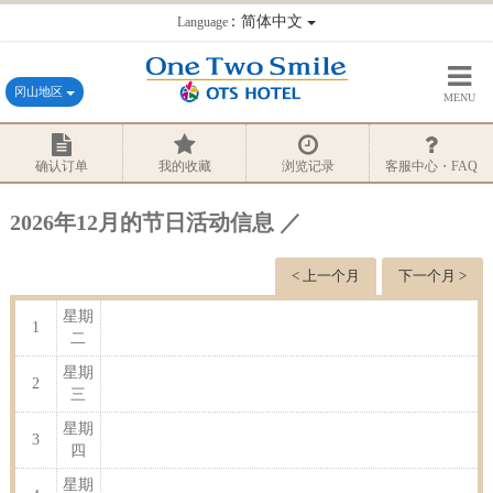
：简体中文
Language
冈山地区
MENU
确认订单
我的收藏
浏览记录
客服中心・FAQ
2026年12月的节日活动信息 ／
< 上一个月
下一个月 >
星期
1
二
星期
2
三
星期
3
四
星期