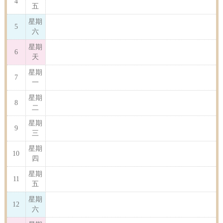
4
五
星期
5
六
星期
6
天
星期
7
一
星期
8
二
星期
9
三
星期
10
四
星期
11
五
星期
12
六