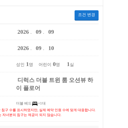
조건 변경
2026
09
09
．
．
2026
09
10
．
．
1
0
1
성인
명 어린이
명
실
디럭스 더블 트윈 룸 오션뷰 하
이 플로어
더블 베드
×1대
 침구 수를 표시하였지만, 실제 예약 인원 수에 맞게 대응합니다.
는 자녀분의 침구는 제공이 되지 않습니다.