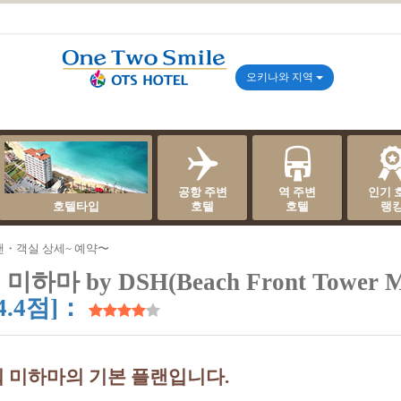
오키나와 지역
공항 주변
역 주변
인기 
호텔타입
호텔
호텔
랭
랜・객실 상세~ 예약〜
마 by DSH(Beach Front Tower M
.4점]：
 미하마의 기본 플랜입니다.