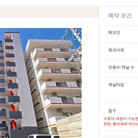
예약 조건
체크인
체크아웃
인원수/객실 수
객실타입
침구
※최대 대응이 가능한
또한, 동반숙박 하시