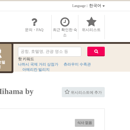
：한국어
Language
문의・FAQ
최근 확인한 숙
위시리스트
소
핫 키워드
호텔
나하시 국제 거리 상점가
츄라우미 수족관
킹
아메리칸 빌리지
ihama by
위시리스트에 추가
식사 없음