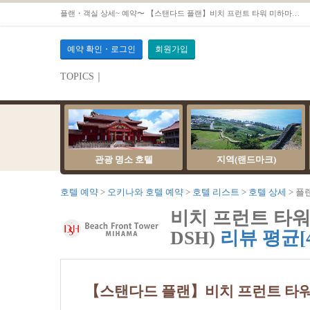
플랜・객실 상세~ 예약〜 【스탠다드 플랜】비치 프런트 타워 미하마의 기본 플랜입니다. 【디럭스 더블 트윈 룸 오션뷰 하이 플로어】
예약 확인・로그인
회원가입
TOPICS｜
관광 명소 호텔
지역(랜드마크)
호텔 예약
오키나와 호텔 예약
호텔 리스트
호텔 상세
플
비치 프런트 타워 미하
DSH)
리뷰 평균[4
【스탠다드 플랜】비치 프런트 타워