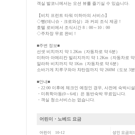
객실 발코니에서는 오션 뷰를 즐기실 수 있습니다.
【비치 프런트 타워 미하마의 서비스】
◇빵(데니슈・크로와상）과 커피 조식 제공！
호텔 로비에서 조식시간 8：00～10：00
◇주차장 무료 완비！
■주변 정보■
선셋 비치까지 약 1.2Km（자동차로 약 6분）
미하마 아메리칸 빌리지까지 약 1.2Km（자동차로 약
알라하 비치까지 약 1Km（자동차로 약 6분）
소바가게 치루구와아 챠탄점까지 약 260M（도보 3
■안내■
・22:00 이후에 체크인 예정인 경우, 사전에 숙박시
・미취학아동(0～6세）은 동반숙박 무료입니다.
・객실 청소서비스는 없습니다.
어린이・노베드 요금
어린이 10-12
성인 요금의1