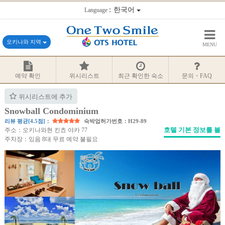
：한국어
Language
오키나와 지역
MENU
예약 확인
위시리스트
최근 확인한 숙소
문의・FAQ
위시리스트에 추가
Snowball Condominium
리뷰 평균[4.5점]：
숙박업허가번호：H29-89
호텔 기본 정보를 볼
주소：오키나와현 킨쵸 야카 77
주차장：있음 8대 무료 예약 불필요