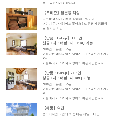
을 만끽하시기 바랍니다.
【우리즌】일본풍 객실
일본풍 객실에 이불을 준비해드립니다.
어린이 동반여행에도 좋아요 ! 모두 함께 뒹굴뒹
굴 즐거운 시간 !
【남풍・Fekaji】 1F 3인
싱글 1대・더블 1대 BBQ 가능
2018년 리뉴얼・오픈
여유있는 객실사이즈 세탁기・가스의류건조기도
완비
커플부터 가족까지 다양하게 이용가능합니다.
【남풍・Fekaji】2F 3인
싱글 1대・더블 1대 BBQ 가능
2018년 리뉴얼・오픈
여유있는 객실사이즈 세탁기・가스의류건조기도
완비
커플에서 가족까지 다양하게 이용가능합니다.
【해풍】외관
콘도미니엄 타입의 '해풍'에는 패밀리 타입