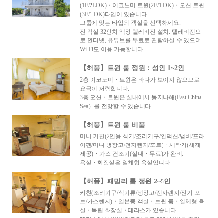
(1F/2LDK)・이코노미 트윈(2F/1 DK)・오션 트윈
(3F/1 DK)타입이 있습니다.
그룹에 맞는 타입의 객실을 선택하세요.
전 객실 32인치 액정 텔레비전 설치. 텔레비전으
로 인터넷, 유튜브를 무료로 관람하실 수 있으며
Wi-Fi도 이용 가능합니다.
【해풍】트윈 룸 정원：성인 1~2인
2층 이코노미・트윈은 바다가 보이지 않으므로
요금이 저렴합니다.
3층 오션・트윈은 실내에서 동지나해(East China
Sea）를 전망할 수 있습니다.
【해풍】트윈 룸 비품
미니 키친(2인용 식기/조리기구/인덕션/냄비/프라
이팬/미니 냉장고/전자렌지/포트)・세탁기(세제
제공)・가스 건조기(실내・무료)가 완비.
욕실・화장실은 일체형 욕실입니다.
【해풍】패밀리 룸 정원 2~5인
키친(조리기구/식기류/냉장고/전자렌지/전기 포
트/가스렌지)・일본풍 객실・트윈 룸・일체형 욕
실・독립 화장실・테라스가 있습니다.