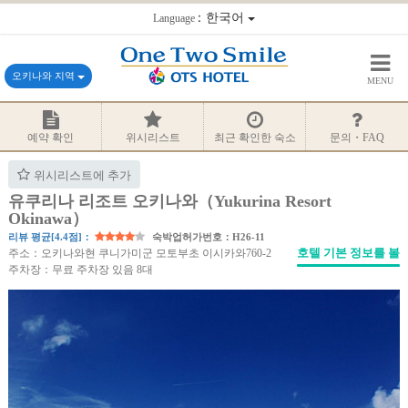
：한국어
Language
오키나와 지역
MENU
예약 확인
위시리스트
최근 확인한 숙소
문의・FAQ
위시리스트에 추가
유쿠리나 리조트 오키나와（Yukurina Resort
Okinawa）
리뷰 평균[4.4점]：
숙박업허가번호：H26-11
호텔 기본 정보를 볼
주소：오키나와현 쿠니가미군 모토부초 이시카와760-2
주차장：무료 주차장 있음 8대