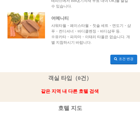
테라스에서 BBQ(기자재 무료 대여 OK)를 즐길
수 있습니다.
어메니티
샤워타월・페이스타월・칫솔 세트・면도기・샴
푸・컨디셔너・바디클렌징・바디샴푸 등.
※유카타・파자마・이태리 타올은 없습니다. 개
별 지참하시기 바랍니다.
조건 변경
객실 타입（0건）
같은 지역 내 다른 호텔 검색
호텔 지도