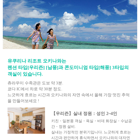
유쿠리나 리조트 오키나와는
펜션 타입[우리즌] [남풍]과 콘도미니엄 타입[해풍] 3타입의
객실이 있습니다.
츄라우미 수족관은 도보 약 3분.
쿄다 IC에서 차로 약 30분 정도.
느긋하게 흐르는 시간과 오키나와의 자연 속에서 올해 가장 멋진 추억
을 만들어보세요 !
【우리즌】실내 정원：성인 2~4인
키친・일본풍 객실・욕실・비데 화장실・수납공
간・정원 설비.
실내는 가정적인 분위기입니다. 느긋하게 흐르는
시간과 편안하게 휴식하면서 오키나와의 대자연