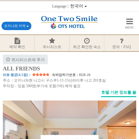
：한국어
Language
오키나와 지역
MENU
예약 확인
위시리스트
최근 확인한 숙소
문의・FAQ
위시리스트에 추가
ALL FRIENDS
리뷰 평균[4.5점]：
숙박업허가번호：H28-26
주소：오키나와현 나고시 구스쿠1-11-15산라이후 나고 201호실
주차장：있음 500엔(부가세 포함/1박) 예약 필요
호텔 기본 정보를 볼