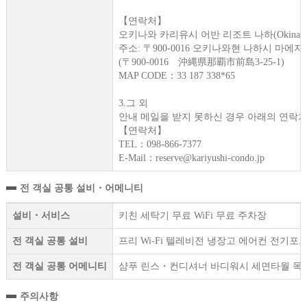
【연락처】
오키나와 카리유시 어반 리조트 나하(Okinawa Kariy
주소: 〒900-0016 오키나와현 나하시 마에지마 
(〒900-0016 沖縄県那覇市前島3-25-1)
MAP CODE：33 187 338*65
3.그 외
안내 메일을 받지 못하신 경우 아래의 연락처
【연락처】
TEL：098-866-7377
E-Mail：reserve@kariyushi-condo.jp
전 객실 공통 설비・어메니티
설비・서비스
키친 세탁기 무료 WiFi 무료 주차장
전 객실 공통 설비
프리 Wi-Fi 텔레비전 냉장고 에어컨 전기
전 객실 공통 어메니티
샴푸 린스・컨디셔너 바디워시 세면타월 목욕
주의사항