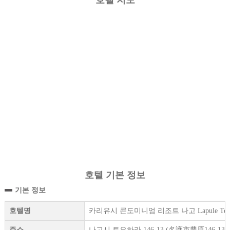
호텔 지도
호텔 기본 정보
기본 정보
호텔명
카리유시 콘도미니엄 리조트 나고 Lapule Terrace （Ka
주소
나고시 토요하라 146-13 (名護市豊原146-13 )