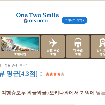
오키나와 지역
공항 주변
역 주변
인기 
호텔타입
호텔
호텔
랭
랜・객실 상세~ 예약〜
뷰 평균[4.3점]：
여행☆모두 와글와글♪오키나와에서 기억에 남는