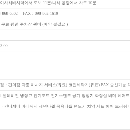
아사히바시역에서 도보 11분/나하 공항에서 차로 10분
-868-6302 FAX：098-862-1619
대 무료 평면 주차장 완비 (예약 불필요 )
3:00
점・편의점 각종 마사지 서비스(유료) 코인세탁기(유료) FAX 송신가능 택
-Fi 텔레비전 냉장고 전기포트 전기스탠드 공기 청정기 화장실 비데 헤어
・컨디셔너 바디워시 세면타월 목욕타월 면도기 치약 세트 헤어 브러쉬 