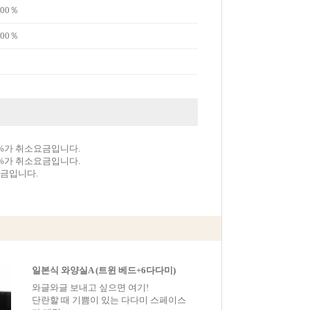
00％
00％
0%가 취소요금입니다.
0%가 취소요금입니다.
요금입니다.
일본식 와양실A (트윈 베드+6다다미)
와글와글 보내고 싶으면 여기!
단란할 때 기쁨이 있는 다다미 스페이스