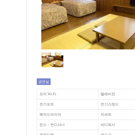
금연실
프리 Wi-Fi
텔레비전
전기포트
전기스탠드
헤어드라이어
차세트
린스・컨디셔너
바디워시