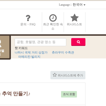
：한국어
Language
문의・FAQ
최근 확인한 숙
위시리스트
소
핫 키워드
호텔
나하시 국제 거리 상점가
츄라우미 수족관
킹
아메리칸 빌리지
위시리스트에 추가
 추억 만들기♪
조식 포함