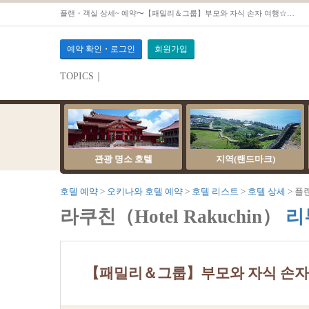
플랜・객실 상세~ 예약〜【패밀리＆그룹】부모와 자식 손자 여행☆모두 와글와글♪오키나와에서 기억에 남는 추억 만들기♪【일본식 와양실A (트윈 베드+6다다미)】
예약 확인・로그인
회원가입
TOPICS｜
관광 명소 호텔
지역(랜드마크)
호텔 예약
오키나와 호텔 예약
호텔 리스트
호텔 상세
플
라쿠친（Hotel Rakuchin）
리
【패밀리＆그룹】부모와 자식 손자 