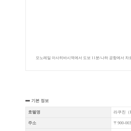
모노레일 아사히바시역에서 도보 11분/나하 공항에서 차로
기본 정보
호텔명
라쿠친（Hot
주소
〒900-0