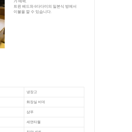
가 매력.
트윈 베드와 6다다미의 일본식 방에서
이불을 깔 수 있습니다.
냉장고
화장실 비데
샴푸
세면타월