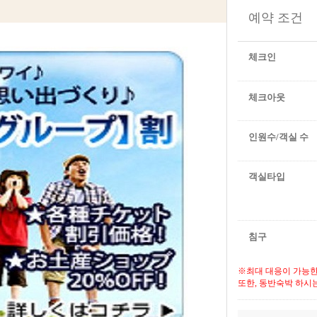
예약 조건
체크인
체크아웃
인원수/객실 수
객실타입
침구
※최대 대응이 가능한
또한, 동반숙박 하시