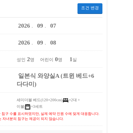
조건 변경
2026
09
07
．
．
2026
09
08
．
．
2
0
1
성인
명 어린이
명
실
일본식 와양실A (트윈 베드+6
다다미)
세미더블 베드(120×200cm)
×2대 +
이불
×3세트
 침구 수를 표시하였지만, 실제 예약 인원 수에 맞게 대응합니다.
는 자녀분의 침구는 제공이 되지 않습니다.