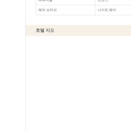
목욕타월
면도기
헤어 브러쉬
나이트 웨어
호텔 지도