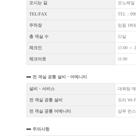
오시는 길
모노레일 
TEL/FAX
TEL：098
주차장
있음 18
총 객실 수
22실
체크인
15:00 ～ 2
체크아웃
11:00
전 객실 공통 설비・어메니티
설비・서비스
대욕탕 매
전 객실 공통 설비
프리 Wi
전 객실 공통 어메니티
샴푸 린스
주의사항