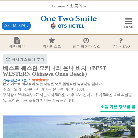
：한국어
Language
오키나와 지역
MENU
예약 확인
위시리스트
최근 확인한 숙소
문의・FAQ
위시리스트에 추가
베스트 웨스턴 오키나와 온나 비치（BEST
WESTERN Okinawa Onna Beach）
리뷰 평균[4.3점]：
본 사이트에 게재되어 있는 시설은 모두 합법적인 숙박시설 입니다.
주소：오키나와현 쿠니가미군 온나손 마에다 1888
주차장：56대(외부) 72시간까지 500엔, 이 후 48시간마다 추가 500엔 ※예약불필
요, 도착순 이용 ※휠체어 대응가능 공간 1대
호텔 기본 정보를 볼