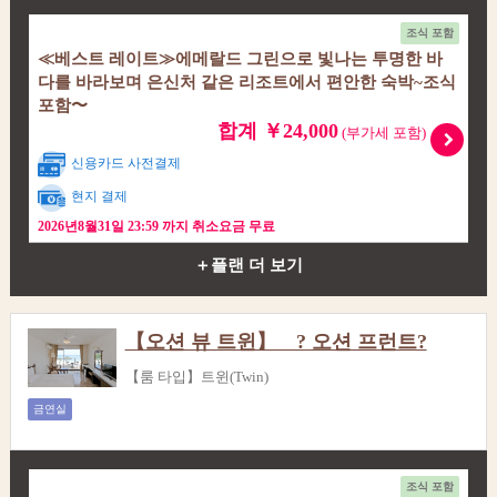
조식 포함
≪베스트 레이트≫에메랄드 그린으로 빛나는 투명한 바
다를 바라보며 은신처 같은 리조트에서 편안한 숙박~조식
포함〜
합계 ￥24,000
(부가세 포함)
신용카드 사전결제
현지 결제
2026년8월31일 23:59 까지 취소요금 무료
＋플랜 더 보기
【오션 뷰 트윈】 ? 오션 프런트?
【룸 타입】트윈(Twin)
금연실
조식 포함