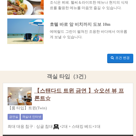
조식은 뷔페. 헬씨＆라이트한 메뉴나 현지의 식재
료를 활용한 메뉴를 마음껏 즐길 수 있습니다.
호텔 바로 앞 비치까지 도보 10m
에메랄드 그린이 펼쳐진 조용한 바다에서 여유롭
게 보낼 수 있습니다.
조건 변경
객실 타입（3건）
【스탠다드 트윈 금연 】☆오션 뷰 프
론트☆
【룸 타입】트윈(Twin)
금연실
객실내 인터넷
최대 대응 침구
:
싱글 침대
×2대 +
스태킹 베드×1대