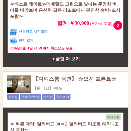
≪베스트 레이트≫에메랄드 그린으로 빛나는 투명한 바
다를 바라보며 은신처 같은 리조트에서 편안한 숙박~조식
포함〜
합계 ￥30,000
(부가세 포함)
신용카드 사전결제
현지 결제
2026년8월31일 23:59 까지 취소요금 무료
＋플랜 더 보기
【디럭스룸 금연】 ☆오션 프론트☆
【룸 타입】4베드
금연실
객실내 인터넷
오션뷰
무료 WiFi
조식 포함
≪ 빠른 예약! 얼리버드 30≫】얼리버드 리조트 예약 ~조
식 포함〜