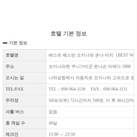
호텔 기본 정보
기본 정보
호텔명
베스트 웨스턴 오키나와 온나 비치（BEST WESTERN
주소
오키나와현 쿠니가미군 온나손 마에다 1888
오시는 길
나하공항에서 자동차로 오키나와 고속도로 토미구스
TEL/FAX
TEL：098-964-1130 FAX：098-964-1131
주차장
56대(외부) 72시간까지 500엔, 이 후 48시
셔틀 버스
없음
총 객실 수
49실
체크인
15:00 ～ 23:59