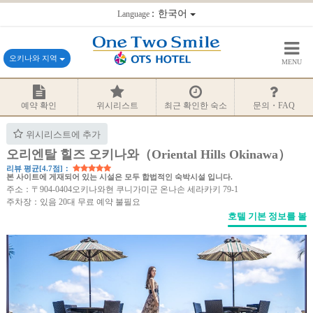
：한국어
Language
오키나와 지역
MENU
예약 확인
위시리스트
최근 확인한 숙소
문의・FAQ
위시리스트에 추가
오리엔탈 힐즈 오키나와（Oriental Hills Okinawa）
리뷰 평균[4.7점]：
본 사이트에 게재되어 있는 시설은 모두 합법적인 숙박시설 입니다.
주소：〒904-0404오키나와현 쿠니가미군 온나손 세라카키 79‐1
주차장：있음 20대 무료 예약 불필요
호텔 기본 정보를 볼