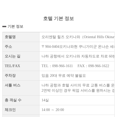
호텔 기본 정보
기본 정보
호텔명
오리엔탈 힐즈 오키나와（Oriental Hills Okina
주소
〒904-0404오키나와현 쿠니가미군 온나손 세라카
오시는 길
나하 공항에서 오키나와 자동차도로 차로 60분 ,
TEL/FAX
TEL：098-966-1611 FAX：098-966-1622
주차장
있음 20대 무료 예약 불필요
셔틀 버스
나하 공항과 호텔 사이의 무료 교통 버스를 운
2연박 이상인 경우 픽업 서비스를 원하시는 경
총 객실 수
14실
체크인
14:00 ～ 20:00