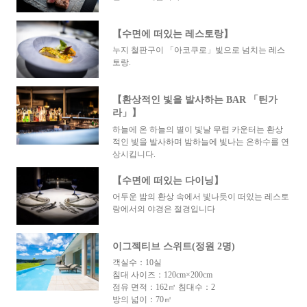
【수면에 떠있는 레스토랑】
누지 철판구이 「아코쿠로」빛으로 넘치는 레스
토랑.
【환상적인 빛을 발사하는 BAR 「틴가
라」】
하늘에 온 하늘의 별이 빛날 무렵 카운터는 환상
적인 빛을 발사하며 밤하늘에 빛나는 은하수를 연
상시킵니다.
【수면에 떠있는 다이닝】
어두운 밤의 환상 속에서 빛나듯이 떠있는 레스토
랑에서의 야경은 절경입니다
이그젝티브 스위트(정원 2명)
객실수：10실
침대 사이즈：120cm×200cm
점유 면적：162㎡ 침대수：2
방의 넓이：70㎡