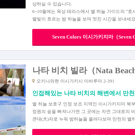
상하실 수 있습니다.
6~10월에는 옥상 테라스에서 별 하늘 가이드의 "호
별빛이 흐르는 밤 하늘을 보며 멋진 시간을 보내세요
Seven Colors 이시가키지마（Seven C
나타 비치 빌라（Nata Beach 
오키나와현 이시가키시 이바루마 2-391
인접해있는 나타 비치의 해변에서 만
별 하늘 보호구 인정 보조 지역인 이시가키지마 북
정원의 숲을 빠져나가면 그 곳에는 자연 그대로의 
큰대(大)자로 누워 밤하늘을 올려다보며 만천의 별