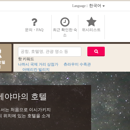
：한국어
Language
문의・FAQ
최근 확인한 숙
위시리스트
소
핫 키워드
호텔
나하시 국제 거리 상점가
츄라우미 수족관
킹
아메리칸 빌리지
야에야마의 호텔
 일본에서는 처음으로 이시가키지
의 위치에 있는 호텔을 소개