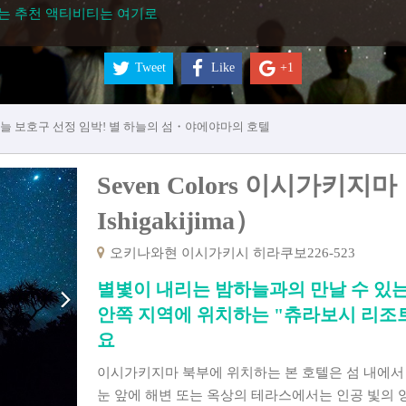
는 추천 액티비티는 여기로
Tweet
Like
+1
하늘 보호구 선정 임박! 별 하늘의 섬・야에야마의 호텔
Seven Colors 이시가키지마（S
Ishigakijima）
오키나와현 이시가키시 히라쿠보226-523
별볓이 내리는 밤하늘과의 만날 수 
안쪽 지역에 위치하는 "츄라보시 리조
요
이시가키지마 북부에 위치하는 본 호텔은 섬 내에서 
눈 앞에 해변 또는 옥상의 테라스에서는 인공 빛의 