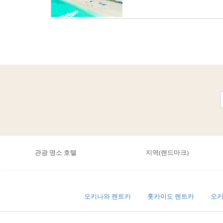
관광 명소 호텔
지역(랜드마크)
오키나와 렌트카
홋카이도 렌트카
오키