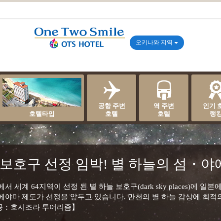
오키나와 지역
공항 주변
역 주변
인기 
호텔타입
호텔
호텔
랭
 보호구 선정 임박! 별 하늘의 섬・
 세계 64지역이 선정 된 별 하늘 보호구(dark sky places)에
에야마 제도가 선정을 앞두고 있습니다. 만천의 별 하늘 감상에 최적
제공：호시조라 투어리즘】