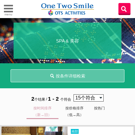
menu
SPA & 美容
按条件详细检索
2
1 - 2
/
个结果
个符合
按时间排序
按价格排序
按热门
（新→旧）
（低→高）
南部