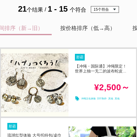
21
1 - 15
/
个结果
个符合
间排序（新→旧）
按价格排序（低→高）
那霸
【冲绳・国际通】冲绳限定！
世界上独一无二的波布蛇皮...
1小时以内
需要时间
¥2,500～
08/08
08/09
08/10
08/11
冲绳文化体验
DIY制作
其他
其他
那霸
琉球红型体验 大号托特包/桌巾