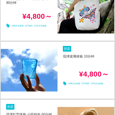
90分钟
2小时以内
需要时间
¥4,800～
08/09
08/11
08/08
08/10
冲绳文化体验
DIY制作
日本文化体验
那霸
琉球玻璃体验 10分钟
1小时以内
需要时间
¥4,800～
08/08
08/09
08/10
08/11
冲绳文化体验
DIY制作
日本文化体验
那霸
琉球红型体验 小托特包 60分钟