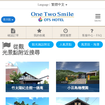
：繁體中文
Language
香川區
MENU
確認訂單
我的收藏
瀏覽履歷
客服中心・FAQ
観光施設附近
人氣景點
風景區・海灘
從觀
光景點附近搜尋
竹太陽紀念館一德庵
小豆島橄欖園