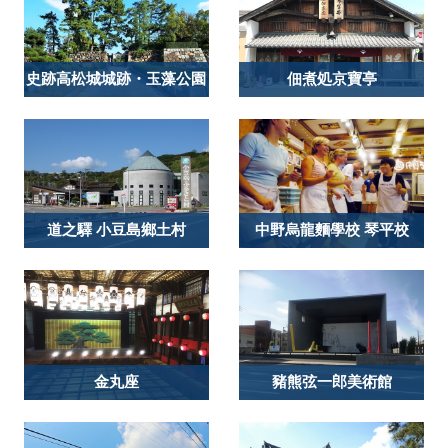
史跡高松城城跡・玉藻公園
佃煮処京寶亭
道之驛 小豆島鄉土村
中野烏龍麵學校 琴平校
金丸座
豬熊弦一郎美術館