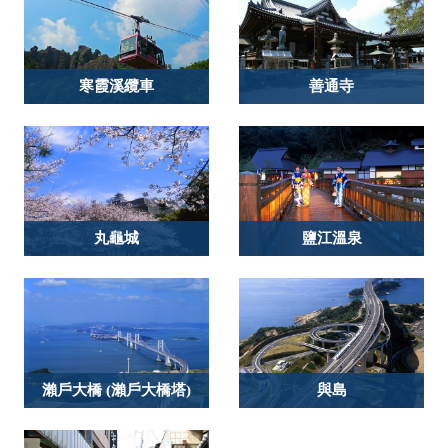
寒霞溪纜車
善通寺
丸龜城
鹽江溫泉
瀨戶大橋 (瀨戶大橋塔)
與島