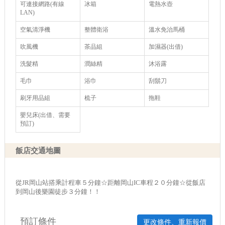
可連接網路(有線
冰箱
電熱水壺
LAN)
空氣清淨機
整體衛浴
溫水免治馬桶
吹風機
茶品組
加濕器(出借)
洗髮精
潤絲精
沐浴露
毛巾
浴巾
刮鬍刀
刷牙用品組
梳子
拖鞋
嬰兒床(出借、需要
預訂)
飯店交通地圖
從JR岡山站搭乘計程車５分鐘☆距離岡山IC車程２０分鐘☆從飯店
到岡山後樂園徒步３分鐘！！
預訂條件
更改條件、重新報價