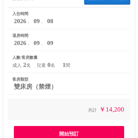
入住時間
2026
09
08
．
．
退房時間
2026
09
09
．
．
人數/客房數量
2
0
1
成人
名 兒童
名
間
客房類型
雙床房（禁煙）
￥14,200
共計