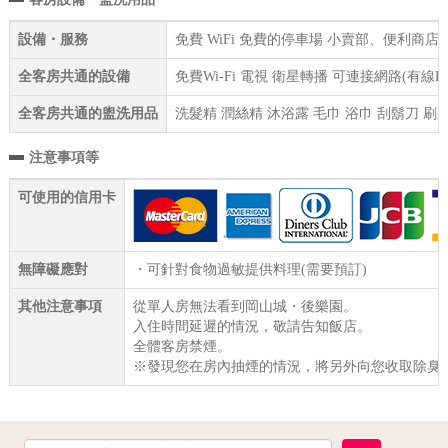
設備・服務
免費 WiFi 免費的停車場 小賣部、便利商
全客房共通的設備
免費Wi-Fi 電視 衛星轉播 可連接網路(有線
全客房共通的盥洗用品
洗髮精 潤絲精 沐浴露 毛巾 浴巾 刮鬍刀 刷
注意事項等
可使用的信用卡
無障礙應對
・可針對食物過敏提供料理(需要預訂)
其他注意事項
從單人房無法看到岡山城・後樂園。
入住時間延遲的情況，敬請告知飯店。
全體客房禁煙。
※發現您在房內抽煙的情況，將另外向您收取除臭