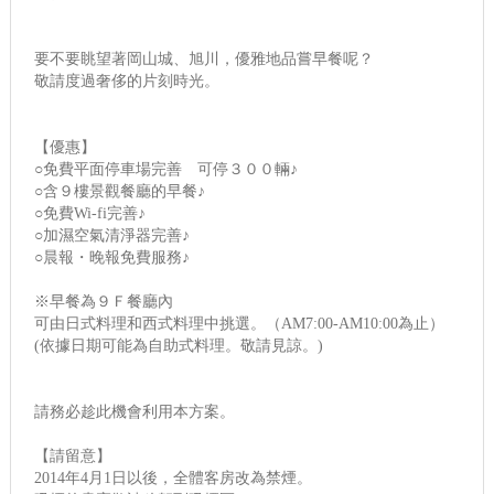
要不要眺望著岡山城、旭川，優雅地品嘗早餐呢？
敬請度過奢侈的片刻時光。
【優惠】
○免費平面停車場完善 可停３００輛♪
○含９樓景觀餐廳的早餐♪
○免費Wi-fi完善♪
○加濕空氣清淨器完善♪
○晨報・晚報免費服務♪
※早餐為９Ｆ餐廳內
可由日式料理和西式料理中挑選。（AM7:00-AM10:00為止）
(依據日期可能為自助式料理。敬請見諒。)
請務必趁此機會利用本方案。
【請留意】
2014年4月1日以後，全體客房改為禁煙。