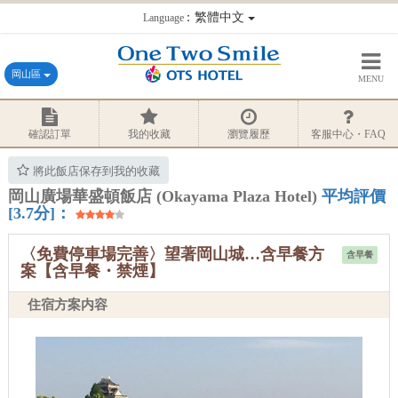
：繁體中文
Language
岡山區
MENU
確認訂單
我的收藏
瀏覽履歷
客服中心・FAQ
將此飯店保存到我的收藏
岡山廣場華盛頓飯店 (Okayama Plaza Hotel)
平均評價
[3.7分]：
〈免費停車場完善〉望著岡山城…含早餐方
含早餐
案【含早餐・禁煙】
住宿方案内容