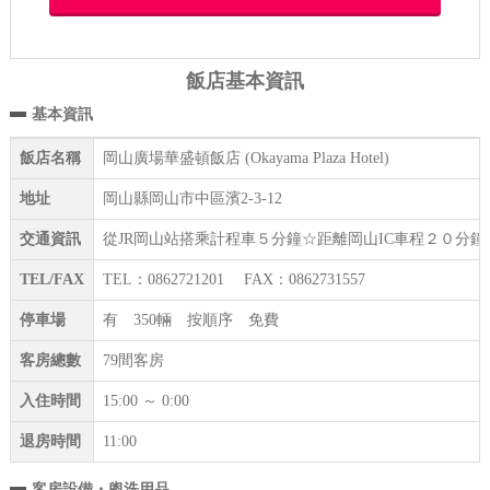
飯店基本資訊
基本資訊
飯店名稱
岡山廣場華盛頓飯店 (Okayama Plaza Hotel)
地址
岡山縣岡山市中區濱2-3-12
交通資訊
從JR岡山站搭乘計程車５分鐘☆距離岡山IC車程２０分
TEL/FAX
TEL：0862721201 FAX：0862731557
停車場
有 350輛 按順序 免費
客房總數
79間客房
入住時間
15:00 ～ 0:00
退房時間
11:00
客房設備・盥洗用品