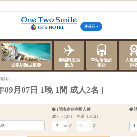
沖繩區
機場附近的
車站附近的
人氣
從飯店類型搜尋
飯店
飯店
排
的飯店
9月07日 1晚 1間 成人2名 ]
1間客房的利用人數
成人（13+）
兒童（0-12）
名
名