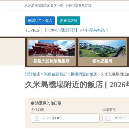
久米島機場附近的飯店一覽 - 沖繩預訂飯店OTS
確認訂單・登入
新會員註冊
【7/28-8/3限定預訂】☆OTS限時特惠☆
TOPICS｜
從觀光設施附近搜尋
從地區搜尋
預訂飯店
沖繩 飯店預訂
機場附近的飯店
久米島機場附近
久米島機場附近的飯店 [ 2026年0
請選擇入住日期
入住時間
退房時間