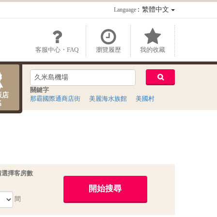
：繁體中文
Language
客服中心・FAQ
瀏覽履歷
我的收藏
關鍵字
飯店
那霸國際通商店街
美麗海水族館
美國村
名
請選擇客房數
間