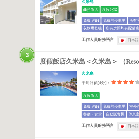
久米島
商務飯店
度假公寓
免費 WiFi
免費的停車場
所有
衣物烘乾機
所有房間均有配備廚
工作人員服務語言
日本語
3
度假飯店久米島＜久米島＞ （Resort Hot
久米島
平均評價[4分]：
度假飯店
免費 WiFi
免費的停車場
室外
餐廳・食堂
自動販賣機
休息
工作人員服務語言
日本語