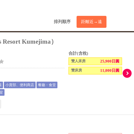
排列順序
距離近→遠
sort Kumejima）
合計(含稅)
雙人床房
25,900日圓
雙床房
11,000日圓
場
小賣部、便利商店
餐廳・食堂
室