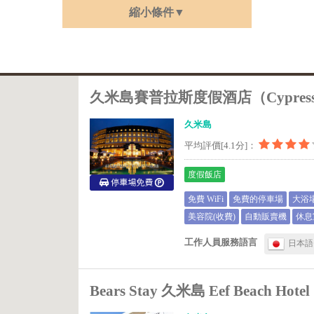
縮小條件▼
久米島賽普拉斯度假酒店（Cypress Re
久米島
平均評價[4.1分]：
度假飯店
免費 WiFi
免費的停車場
大浴
美容院(收費)
自動販賣機
休息
工作人員服務語言
日本語
Bears Stay 久米島 Eef Beach Hotel