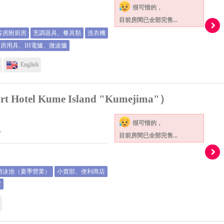
很可惜的，
目前房間已全部完售...
客房附廚房
烹調器具、餐具類
洗衣機
房用具、IH電爐、微波爐
English
el Kume Island "Kumejima"）
很可惜的，
目前房間已全部完售...
游泳池（夏季營業）
小賣部、便利商店
室