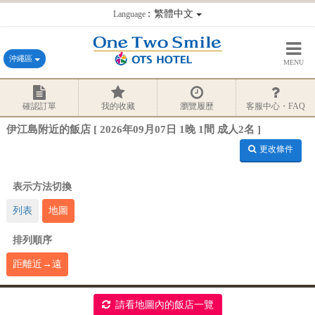
：繁體中文
Language
沖繩區
MENU
確認訂單
我的收藏
瀏覽履歷
客服中心・FAQ
伊江島附近的飯店 [ 2026年09月07日 1晚 1間 成人2名 ]
更改條件
表示方法切換
列表
地圖
排列順序
距離近→遠
請看地圖內的飯店一覽