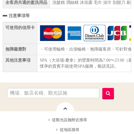
全客房共通的盥洗用品
洗髮精 潤絲精 沐浴露 毛巾 浴巾 刮鬍刀 刷
注意事項等
可使用的信用卡
無障礙應對
・可使用輪椅・出借輪椅・無障礙客房・可針對食物
其他注意事項
SPA（大浴場‧桑拿）的營業時間為7:00〜23:00（最
懷孕的貴賓不能使用SPA服務，敬請見諒。
從觀光設施附近搜尋
從地區搜尋