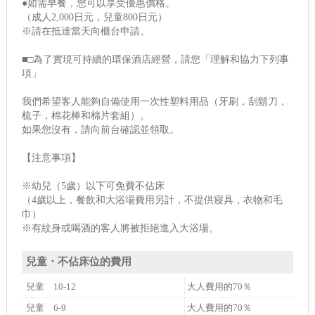
●如需早餐，您可以享受優惠價格。
（成人2,000日元，兒童800日元）
※請在抵達當天向櫃台申請。
■□為了實現可持續的環保酒店經營，請您「理解和協力下列事
項」
我們希望客人能夠自備使用一次性塑料用品（牙刷，刮鬍刀，
梳子，棉花棒和棉片套組）。
如果您沒有，請向前台確認並領取。
【注意事項】
※幼兒（5歲）以下可免費不佔床
（4歲以上，餐飲和大浴場費用另計，不提供寢具，衣物和毛
巾）
※有紋身或喝酒的客人將被拒絕進入大浴場。
兒童・不佔床位的費用
兒童 10-12
大人費用的70％
兒童 6-9
大人費用的70％