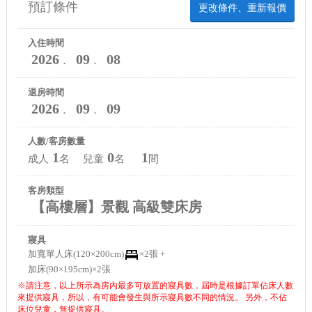
預訂條件
更改條件、重新報價
入住時間
2026
09
08
．
．
退房時間
2026
09
09
．
．
人數/客房數量
1
0
1
成人
名 兒童
名
間
客房類型
【高樓層】景觀 高級雙床房
寢具
加寬單人床(120×200cm)
×2張 +
加床(90×195cm)×2張
※請注意，以上所示為房內最多可放置的寢具數，屆時是根據訂單佔床人數
來提供寢具，所以，有可能會發生與所示寢具數不同的情況。 另外，不佔
床位兒童，無提供寢具。