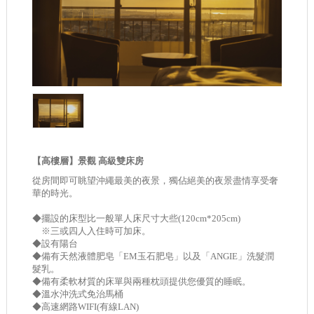
【高樓層】景觀 高級雙床房
從房間即可眺望沖繩最美的夜景，獨佔絕美的夜景盡情享受奢
華的時光。
◆擺設的床型比一般單人床尺寸大些(120cm*205cm)
※三或四人入住時可加床。
◆設有陽台
◆備有天然液體肥皂「EM玉石肥皂」以及「ANGIE」洗髮潤
髮乳。
◆備有柔軟材質的床單與兩種枕頭提供您優質的睡眠。
◆溫水沖洗式免治馬桶
◆高速網路WIFI(有線LAN)