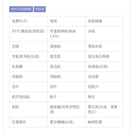
房內可使用網路
禁菸房
免費Wi-Fi
電視
衛星轉播
DVD 播放器(需租借)
可連接網路(有線
冰箱
LAN)
空調
保險箱
電熱水壺
空氣潔凈器(出借)
盥洗室
溫水免治馬桶
吹風機
茶品組
加濕器(出借)
洗髮精
潤絲精
沐浴露
毛巾
浴巾
刮鬍刀
刷牙用品組
梳子
睡衣
拖鞋
微波爐(共有空間設
嬰兒床(出借、需要
置)
預訂)
兒童睡衣
嬰兒柵欄(出借)
輪椅對應