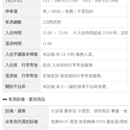
TEL/FAX
TEL：098-935-1500 FAX：098-935-1600
停車場
有／180台／免費／不需預約
客房總數
220間房間
入住時間
15:00 ～ 23:00 ※入住時間超過 23:00 時
退房時間
11:00
入住手續基本情報
本設施 有 24 小時 服務人員。
入住前 行李寄放
提供 入住前的行李寄放服務。
退房後 行李寄放
並無提供 退房後的行李寄放服務。
關於不佔床
本設施 為 0～3歲的孩童不佔床免費。
客房設備・盥洗用品
設備・服務
大浴場 桑拿浴 小賣部、便利商店 餐廳・食堂 
全客房共通的設備
免費Wi-Fi 電視 衛星轉播 DVD 播放器(