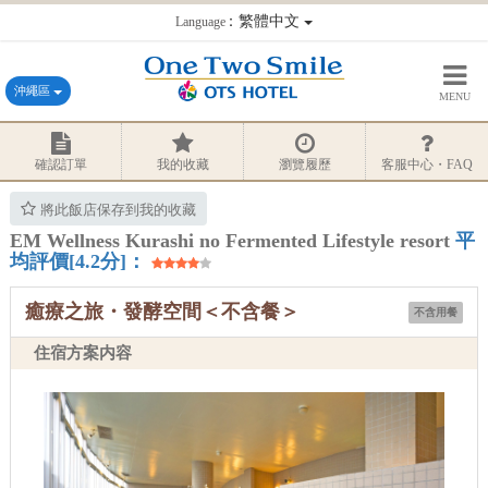
：繁體中文
Language
沖繩區
MENU
確認訂單
我的收藏
瀏覽履歷
客服中心・FAQ
將此飯店保存到我的收藏
EM Wellness Kurashi no Fermented Lifestyle resort
平
均評價[4.2分]：
癒療之旅・發酵空間＜不含餐＞
不含用餐
住宿方案内容