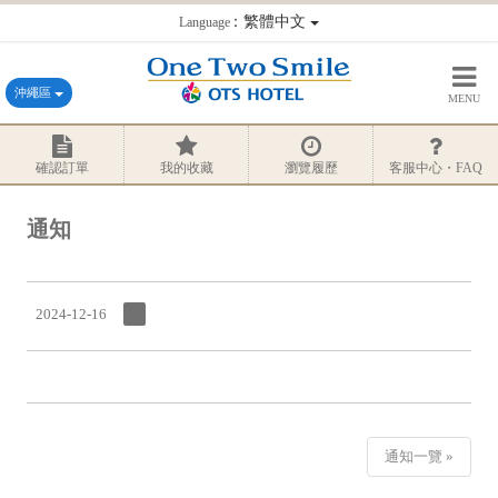
：繁體中文
Language
沖繩區
MENU
確認訂單
我的收藏
瀏覽履歷
客服中心・FAQ
通知
2024-12-16
通知一覽 »