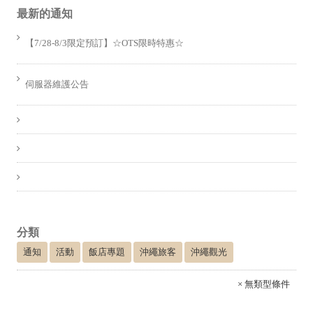
最新的通知
【7/28-8/3限定預訂】☆OTS限時特惠☆
伺服器維護公告
分類
通知
活動
飯店專題
沖繩旅客
沖繩觀光
× 無類型條件