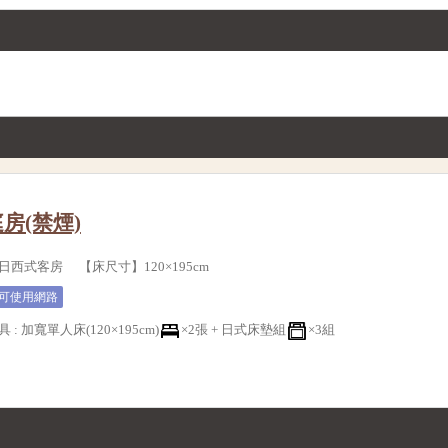
房(禁煙)
西式客房 【床尺寸】120×195cm
可使用網路
具
:
加寬單人床(120×195cm)
×2張 +
日式床墊組
×3組