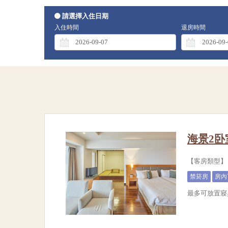
請選擇入住日期
入住時間
退房時間
海景2卧
【客房類型】日
禁菸房
房內
最多可放置寢