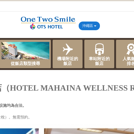
沖繩區
機場附近的
車站附近的
人氣
從飯店類型搜尋
飯店
飯店
排
TEL MAHAINA WELLNESS R
設施均為合法。
（含稅）。無需預約。