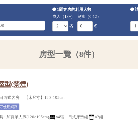
1間客房的利用人數
成人（13+）
兒童（0-12）
名
名
房型一覽（8件）
室型(禁煙)
西式客房 【床尺寸】120×195cm
可使用網路
具
:
加寬單人床(120×195cm)
×4張 +
日式床墊組
×2組