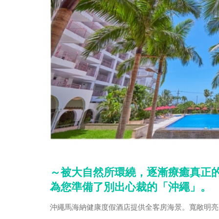
～被大自然所環繞，逐漸療癒真正
為您準備了別出心裁的「沖繩」。
沖繩馬海納健康度假酒店提供全客房海景。寬敞明亮