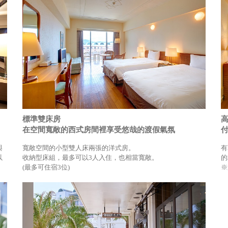
標準雙床房
在空間寬敞的西式房間裡享受悠哉的渡假氣氛
與
寬敞空間的小型雙人床兩張的洋式房。
有
以
收納型床組，最多可以3人入住，也相當寬敞。
的
(最多可住宿3位)
※