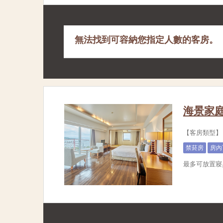
無法找到可容納您指定人數的客房。
海景家庭
【客房類型】日
禁菸房
房內
最多可放置寢