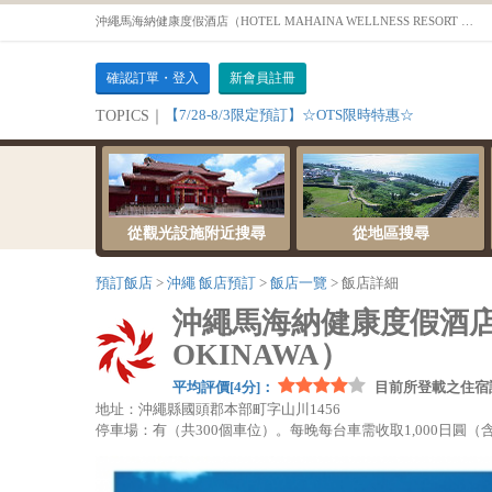
沖繩馬海納健康度假酒店（HOTEL MAHAINA WELLNESS RESORT OKINAWA） - 沖繩預訂飯店OTS
確認訂單・登入
新會員註冊
【7/28-8/3限定預訂】☆OTS限時特惠☆
TOPICS｜
從觀光設施附近搜尋
從地區搜尋
預訂飯店
沖繩 飯店預訂
飯店一覽
飯店詳細
沖繩馬海納健康度假酒店（HO
OKINAWA）
平均評價[4分]：
目前所登載之住宿
地址：沖繩縣國頭郡本部町字山川1456
停車場：有（共300個車位）。每晚每台車需收取1,000日圓