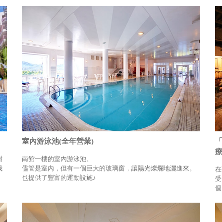
室內游泳池(全年營業)
「
樹
南館一樓的室內游泳池。
我
儘管是室內，但有一個巨大的玻璃窗，讓陽光燦爛地灑進來。
在
也提供了豐富的運動設施♪
受
個