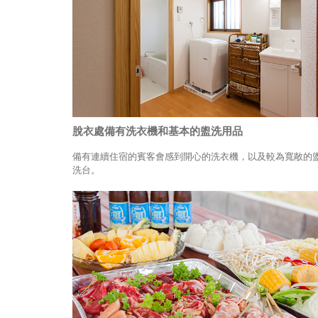
脫衣處備有洗衣機和基本的盥洗用品
備有連續住宿的賓客會感到開心的洗衣機，以及較為寬敞的
洗台。