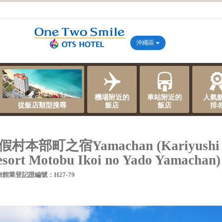
沖繩區
機場附近的
車站附近的
人氣
從飯店類型搜尋
飯店
飯店
排
度假村本部町之宿Yamachan (Kariyushi
sort Motobu Ikoi no Yado Yamachan)
旅館業登記證編號：H27-79