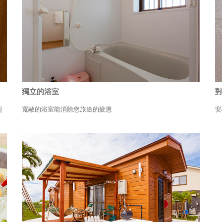
獨立的浴室
盥
寬敞的浴室能消除您旅途的疲憊
安