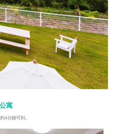
公寓
約4分鐘可到。