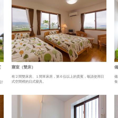
賓
寢室（雙床）
有２間雙床房、１間單床房，第６位以上的貴賓，敬請使用日
備
式空間裡的日式寢具。
食
計