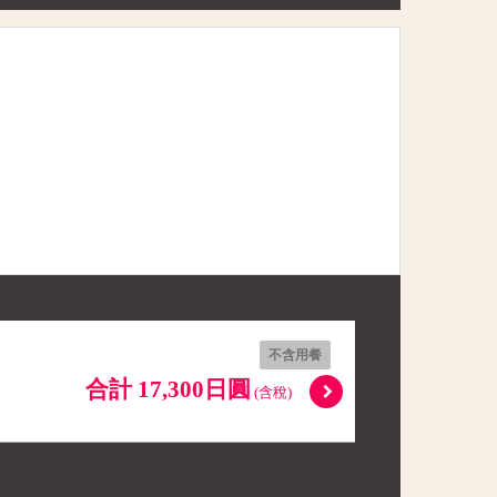
不含用餐
合計 17,300日圓
(含稅)