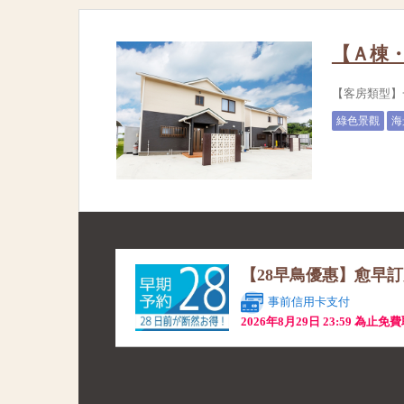
【Ａ棟・
【客房類型】
綠色景觀
海
【28早鳥優惠】愈早
事前信用卡支付
2026年8月29日 23:59 為止免