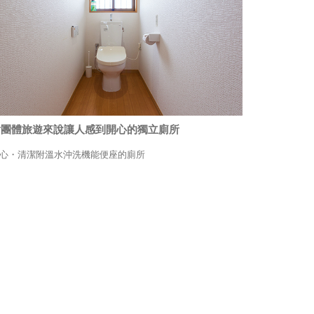
對團體旅遊來說讓人感到開心的獨立廁所
心・清潔附溫水沖洗機能便座的廁所