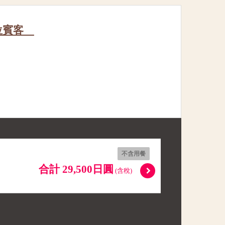
8位賓客
不含用餐
合計 29,500日圓
(含稅)