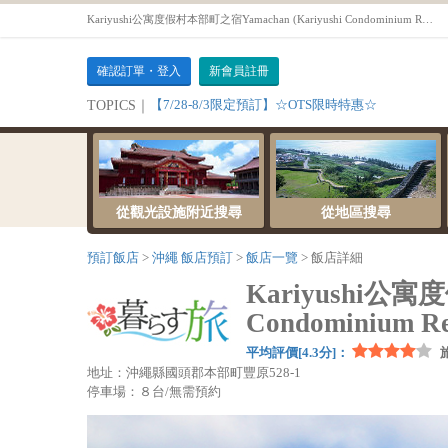
Kariyushi公寓度假村本部町之宿Yamachan (Kariyushi Condominium Resort Motobu Ikoi no Yado Yamachan) - 沖繩預訂飯店OTS
確認訂單・登入
新會員註冊
【7/28-8/3限定預訂】☆OTS限時特惠☆
TOPICS｜
從觀光設施附近搜尋
從地區搜尋
預訂飯店
沖繩 飯店預訂
飯店一覽
飯店詳細
Kariyushi公寓
Condominium Re
平均評價[4.3分]：
地址：沖繩縣國頭郡本部町豐原528-1
停車場：８台/無需預約