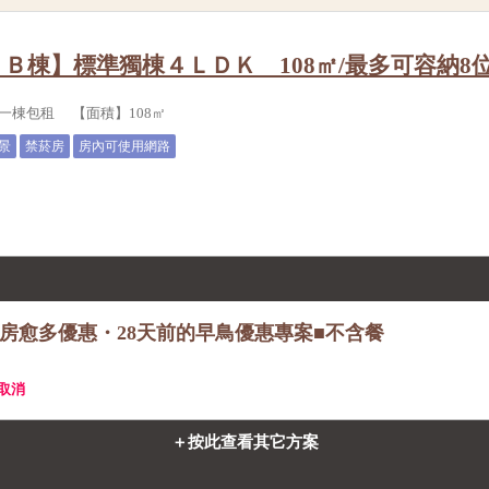
Ｂ棟】標準獨棟４ＬＤＫ 108㎡/最多可容納
一棟包租 【面積】108㎡
景
禁菸房
房內可使用網路
訂房愈多優惠・28天前的早鳥優惠專案■不含餐
費取消
＋按此查看其它方案