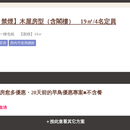
禁煙】木屋房型（含閣樓） 19㎡/4名定員
一棟包租 【面積】19㎡
菸房
房內可使用網路
訂房愈多優惠・28天前的早鳥優惠專案■不含餐
費取消
＋按此查看其它方案