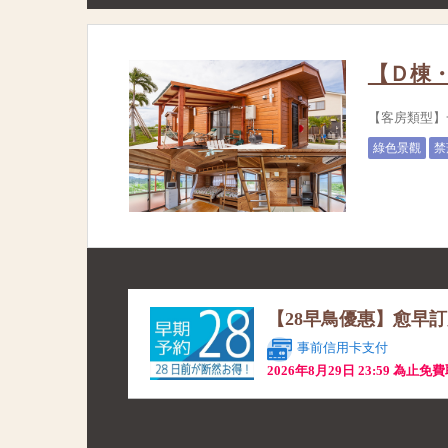
【Ｄ棟・
【客房類型】
綠色景觀
禁
【28早鳥優惠】愈早
事前信用卡支付
2026年8月29日 23:59 為止免