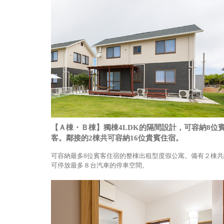
【Ａ棟・Ｂ棟】獨棟4LDK的隔間設計，可容納8位
客。鄰接的2棟共可容納16位貴賓住宿。
可容納最多8位賓客住宿的整棟出租型度假公寓。備有２棟共
可停放最多８台汽車的停車空間。