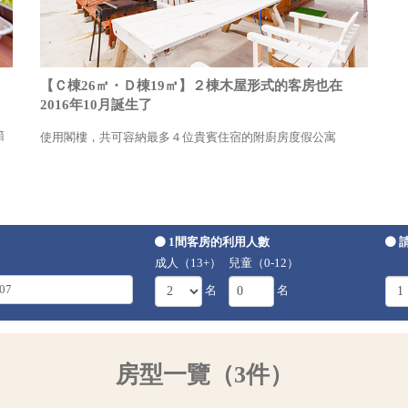
【Ｃ棟26㎡・Ｄ棟19㎡】２棟木屋形式的客房也在
2016年10月誕生了
箱
使用閣樓，共可容納最多４位貴賓住宿的附廚房度假公寓
1間客房的利用人數
成人（13+）
兒童（0-12）
名
名
房型一覽（3件）