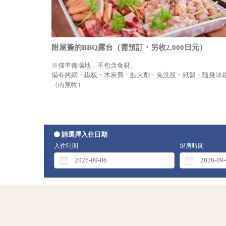
附屋簷的BBQ露台（需預訂・另收2,000日元）
※僅準備場地，不包含食材。
備有烤網・鐵板・木炭費・點火劑・免洗筷・紙盤・隨身冰
（內無物）
請選擇入住日期
入住時間
退房時間