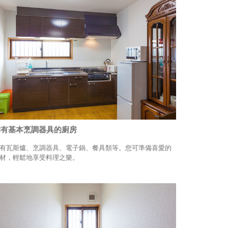
備有基本烹調器具的廚房
有瓦斯爐、烹調器具、電子鍋、餐具類等。您可準備喜愛的
材，輕鬆地享受料理之樂。