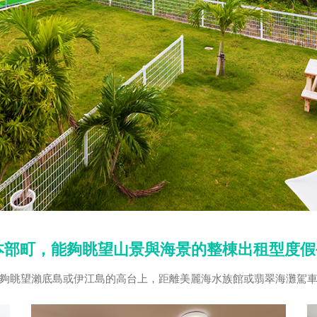
本部町，能夠眺望山景與海景的整棟出租型度假
夠眺望瀨底島或伊江島的高台上，距離美麗海水族館或翡翠海灘駕車