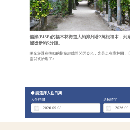
備瀬(BISE)的福木林街道大約排列著2萬根福木，到
裡徒步約5分鐘。
陽光穿透在搖動的樹葉縫隙間閃閃發光，光是走在樹林間，
靈就被治癒了♪
請選擇入住日期
入住時間
退房時間