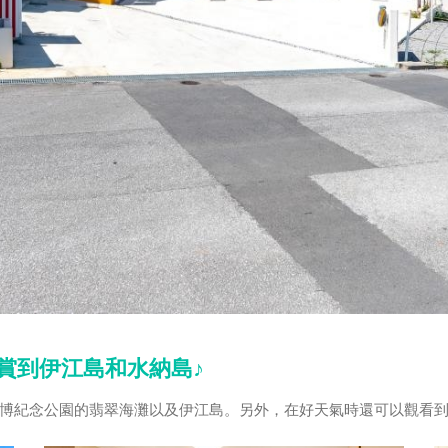
賞到伊江島和水納島♪
博紀念公園的翡翠海灘以及伊江島。另外，在好天氣時還可以觀看