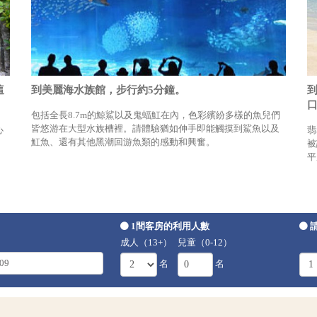
這
到美麗海水族館，步行約5分鐘。
包括全長8.7m的鯨鯊以及鬼蝠魟在內，色彩繽紛多樣的魚兒們
皆悠游在大型水族槽裡。請體驗猶如伸手即能觸摸到鯊魚以及
心
翡
魟魚、還有其他黑潮回游魚類的感動和興奮。
被
平
1間客房的利用人數
成人（13+）
兒童（0-12）
名
名