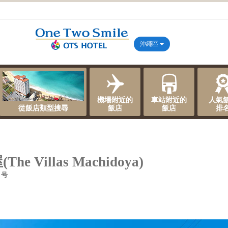
沖繩區
機場附近的
車站附近的
人氣
從飯店類型搜尋
飯店
飯店
排
The Villas Machidoya)
 号