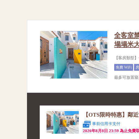
全客室禁
塌塌米
【客房類型】
免費 WiFi
最多可放置寢
【OTS限時特惠】鄰
事前信用卡支付
2026年8月8日 23:59 為止免費