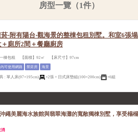
房型一覽（1件）
菸‧附有陽台‧觀海景的整棟包租別墅。和室6張塌
大＋廁所2間＋餐廳廚房
一棟包租 【面積】92㎡ 【床尺寸】97cm
房內可使用網路
禁菸房
海景
具
:
單人床(97×195cm)
×2張 +
日式床墊組(100×200cm)
×6組
近沖繩美麗海水族館與翡翠海灘的寬敞獨棟別墅，享受榻
取消