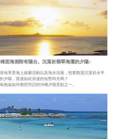
全棟面海測附有陽台。沉落於翡翠海灘的夕陽♪
情地享受海上娛樂活動以及海水浴後，想要觀賞沉落於水平
的夕陽，渡過如此浪漫的短暫時光嗎？
為無論如何都想拜訪的沖繩夕陽景點之一。