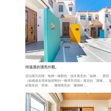
待遠屋的漂亮外觀。
宿泊棟共四棟，每棟一種顏色：福木寓意的「福棟」，寶貝
（衝繩過去用來做貨幣的一種漂亮貝殼）寓意的「寶棟」，
砂寓意的「星棟」，珊瑚寓意的「珊瑚棟」。