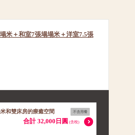
塌米＋和室7張塌塌米＋洋室7.5張
榻米和雙床房的療癒空間
不含用餐
合計 32,000日圓
(含稅)