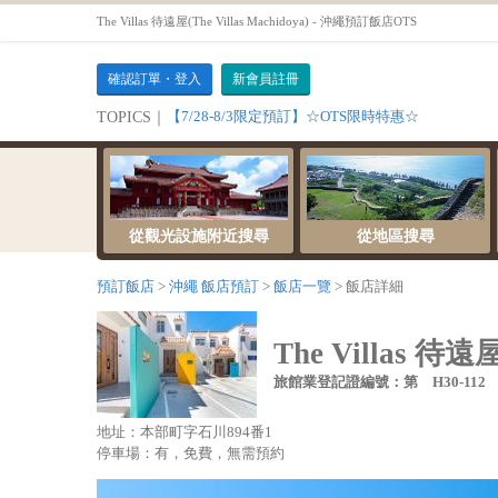
The Villas 待遠屋(The Villas Machidoya) - 沖繩預訂飯店OTS
確認訂單・登入
新會員註冊
【7/28-8/3限定預訂】☆OTS限時特惠☆
TOPICS｜
從觀光設施附近搜尋
從地區搜尋
預訂飯店
沖繩 飯店預訂
飯店一覽
飯店詳細
The Villas 待遠屋(
旅館業登記證編號：第 H30-112
地址：本部町字石川894番1
停車場：有，免費，無需預約