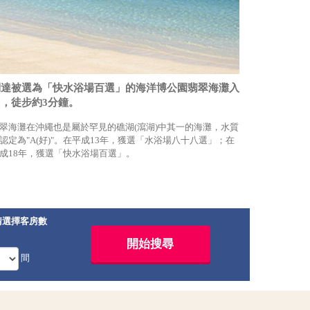
到達被選為「快水浴場百選」的海洋博公園翡翠海灘入
口，徒步約3分鐘。
翠海灘在沖繩也是屬於罕見的礁湖(瀉湖)中其一的海灘，水質
認定為"A(好)"。在平成13年，獲選「水浴場八十八選」；在
成18年，獲選「快水浴場百選」。
請選擇客房數
間