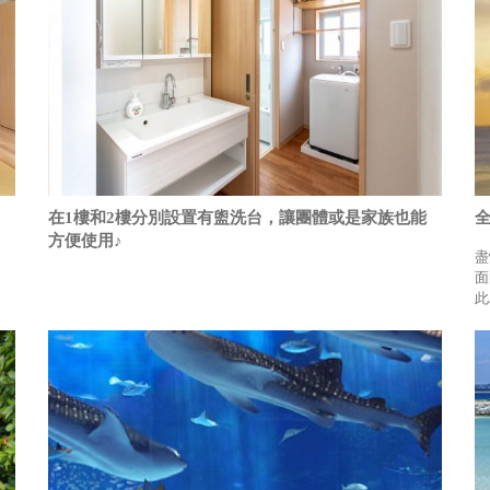
在1樓和2樓分別設置有盥洗台，讓團體或是家族也能
方便使用♪
盡
面
此