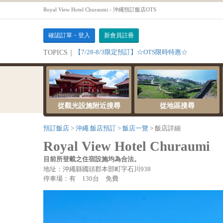
Royal View Hotel Churaumi - 沖繩預訂飯店OTS
確認訂單・登入
新會員註冊
【7/28-8/3限定預訂】☆OTS限時特惠☆
TOPICS｜
從觀光設施附近搜尋
從地區搜尋
預訂飯店
沖繩 飯店預訂
飯店一覽
飯店詳細
Royal View Hotel Churaumi
目前所登載之住宿設施均為合法。
地址：沖繩縣國頭郡本部町字石川938
停車場：有 130台 免費