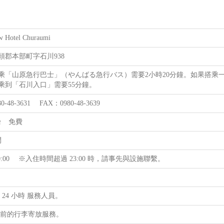
w Hotel Churaumi
頭郡本部町字石川938
乘「山原急行巴士」（やんばる急行バス）需要2小時20分鐘。如果搭乘一
乘到「石川入口」需要55分鐘。
0-48-3631 FAX：0980-48-3639
台 免費
間
 ～ 0:00 ※入住時間超過 23:00 時，請事先與設施聯繫。
 24 小時 服務人員。
住前的行李寄放服務。