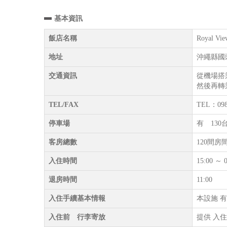
基本資訊
飯店名稱
Royal Vie
地址
沖繩縣國
交通資訊
從機場搭
然後再轉
TEL/FAX
TEL：098
停車場
有 130
客房總數
120間房
入住時間
15:00
退房時間
11:00
入住手續基本情報
本設施 有
入住前 行李寄放
提供 入