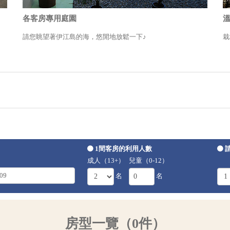
各客房專用庭園
請您眺望著伊江島的海，悠閒地放鬆一下♪
栽
1間客房的利用人數
成人（13+）
兒童（0-12）
名
名
房型一覽（0件）