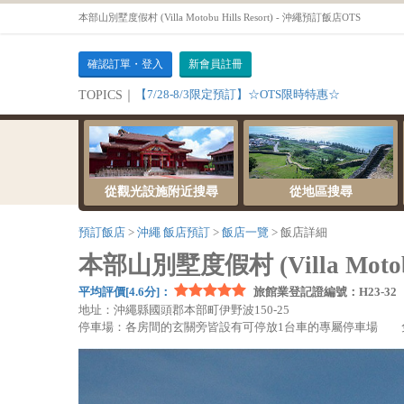
本部山別墅度假村 (Villa Motobu Hills Resort) - 沖繩預訂飯店OTS
確認訂單・登入
新會員註冊
【7/28-8/3限定預訂】☆OTS限時特惠☆
TOPICS｜
從觀光設施附近搜尋
從地區搜尋
預訂飯店
沖繩 飯店預訂
飯店一覽
飯店詳細
本部山別墅度假村 (Villa Motobu 
平均評價[4.6分]：
旅館業登記證編號：H23-32
地址：沖繩縣國頭郡本部町伊野波150-25
停車場：各房間的玄關旁皆設有可停放1台車的專屬停車場 