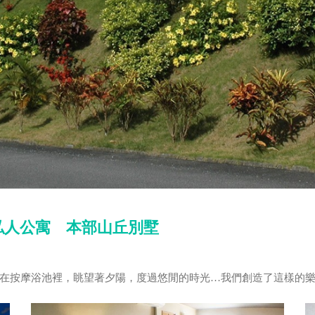
私人公寓 本部山丘別墅
在按摩浴池裡，眺望著夕陽，度過悠閒的時光…我們創造了這樣的