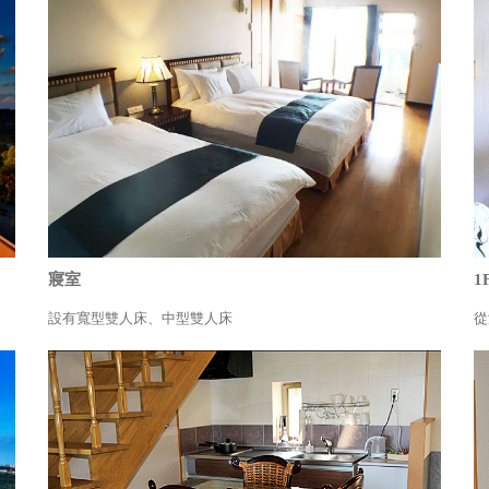
寢室
1
設有寬型雙人床、中型雙人床
從