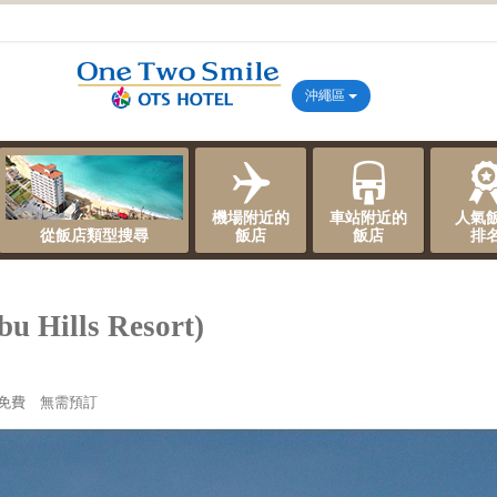
沖繩區
機場附近的
車站附近的
人氣
從飯店類型搜尋
飯店
飯店
排
Hills Resort)
免費 無需預訂