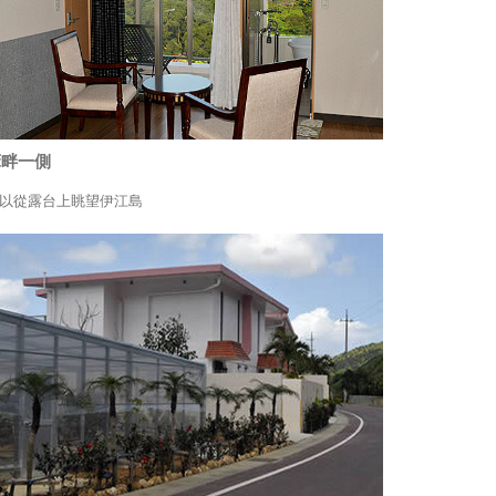
床畔一側
以從露台上眺望伊江島