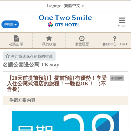
：繁體中文
Language
沖繩區
MENU
確認訂單
我的收藏
瀏覽履歷
客服中心・FAQ
將此飯店保存到我的收藏
名護公園邊公寓 TK stay
【28天前提前預訂】提前預訂有優勢！享受
不含用餐
入住公寓式酒店的旅程！一晚也OK！ （不
含餐）
住宿方案内容