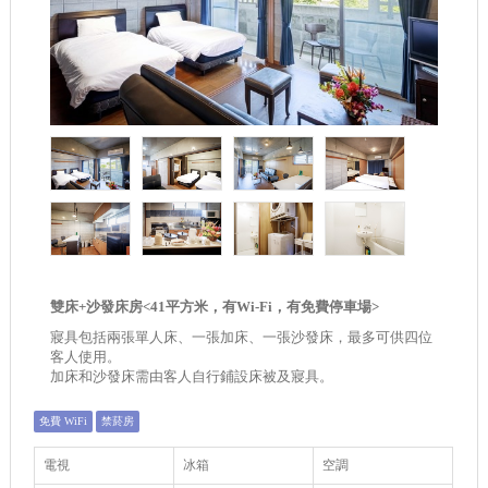
雙床+沙發床房<41平方米，有Wi-Fi，有免費停車場>
寢具包括兩張單人床、一張加床、一張沙發床，最多可供四位
客人使用。
加床和沙發床需由客人自行鋪設床被及寢具。
免費 WiFi
禁菸房
電視
冰箱
空調