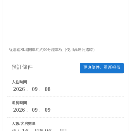
從那霸機場開車約約90分鐘車程（使用高速公路時）
預訂條件
更改條件、重新報價
入住時間
2026
09
08
．
．
退房時間
2026
09
09
．
．
人數/客房數量
1
0
1
成人
名 兒童
名
間