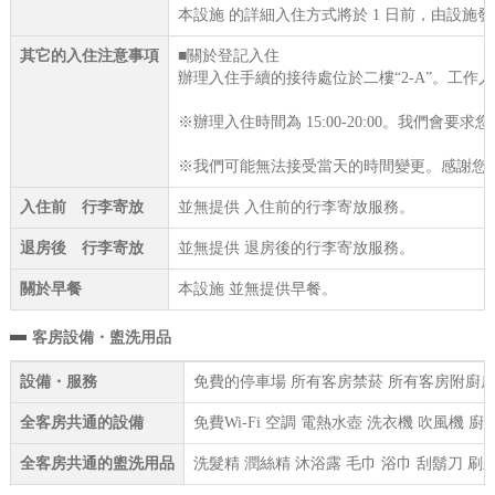
本設施 的詳細入住方式將於 1 日前，由設施
其它的入住注意事項
■關於登記入住
辦理入住手續的接待處位於二樓“2-A”。工
※辦理入住時間為 15:00-20:00。我
※我們可能無法接受當天的時間變更。感謝您
入住前 行李寄放
並無提供 入住前的行李寄放服務。
退房後 行李寄放
並無提供 退房後的行李寄放服務。
關於早餐
本設施 並無提供早餐。
客房設備・盥洗用品
設備・服務
免費的停車場 所有客房禁菸 所有客房附廚房 
全客房共通的設備
免費Wi-Fi 空調 電熱水壺 洗衣機 吹風機 
全客房共通的盥洗用品
洗髮精 潤絲精 沐浴露 毛巾 浴巾 刮鬍刀 刷