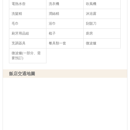
電熱水壺
洗衣機
吹風機
洗髮精
潤絲精
沐浴露
毛巾
浴巾
刮鬍刀
刷牙用品組
梳子
廚房
烹調器具
餐具類一套
微波爐
微波爐(一部分、需
要預訂)
飯店交通地圖