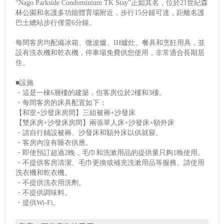
“Nago Parkside Condominium TK Stay”正如其名，位於21世紀森
林公園和名護多功能體育場附近，步行15分鐘可達，距離名護
巴士總站步行僅需6分鐘。
每間客房均配備冰箱、微波爐、IH爐灶、餐具和烹飪用具，並
設有洗衣機和乾衣機，停車場免費供您使用，非常適合長期居
住。
■設施
・這是一棟6層樓的建築，但客房位於2樓和3樓。
・每間客房的床具配置如下：
【和室+沙發床房間】三組被褥+沙發床
【雙床房+沙發床房間】兩張單人床+沙發床+額外床
・請自行鋪設被褥、沙發床和額外床以供就寢。
・客房內沒有睡衣供應。
・即使預訂超過2晚，毛巾和洗漱用品的提供量只夠1晚使用。
・不提供客房清潔、毛巾更換或補充洗漱用品等服務。請使用
洗衣機和乾衣機。
・不提供洗衣用洗劑。
・不提供調味料。
・提供Wi-Fi。