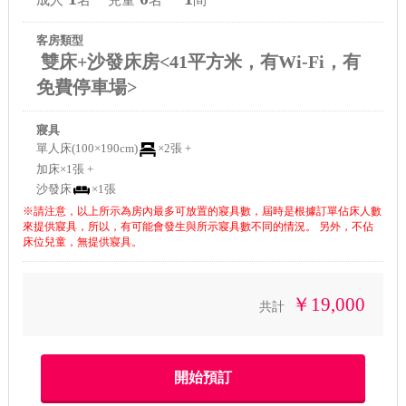
客房類型
雙床+沙發床房<41平方米，有Wi-Fi，有
免費停車場>
寢具
單人床(100×190cm)
×2張 +
加床×1張 +
沙發床
×1張
※請注意，以上所示為房內最多可放置的寢具數，屆時是根據訂單佔床人數
來提供寢具，所以，有可能會發生與所示寢具數不同的情況。 另外，不佔
床位兒童，無提供寢具。
￥19,000
共計