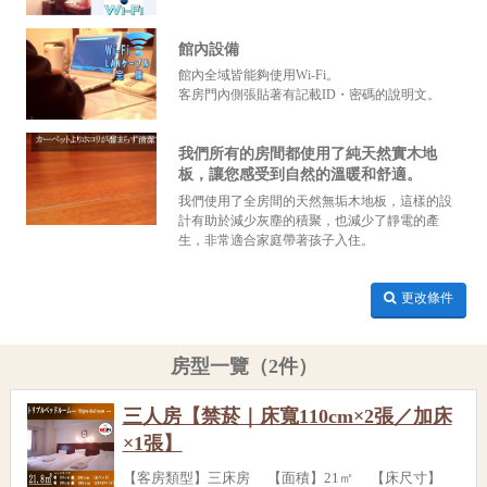
館內設備
館內全域皆能夠使用Wi-Fi。
客房門內側張貼著有記載ID・密碼的說明文。
我們所有的房間都使用了純天然實木地
板，讓您感受到自然的溫暖和舒適。
我們使用了全房間的天然無垢木地板，這樣的設
計有助於減少灰塵的積聚，也減少了靜電的產
生，非常適合家庭帶著孩子入住。
更改條件
房型一覽（2件）
三人房【禁菸｜床寬110cm×2張／加床
×1張】
【客房類型】三床房 【面積】21㎡ 【床尺寸】