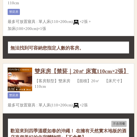
110cm
禁菸房
最多可放置寢具
:
單人床(110×200cm)
×2張 +
加床(100×200cm)×1張
無法找到可容納您指定人數的客房。
雙床房【禁菸｜20㎡ 床寬110cm×2張】
【客房類型】雙床房 【面積】20㎡ 【床尺寸】
110cm
禁菸房
最多可放置寢具
:
單人床(110×200cm)
×2張
不含用餐
歡迎來到四季溫暖如春的沖繩！ 在擁有天然實木地板的酒