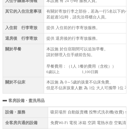
入住手續基本情報
本設施 有 24 小時 服務人員。
其它的入住注意事項
有關於寄放行李之部份，若為一行5名以下的
若超過5位時，請先洽尋櫃台人員。
入住前 行李寄放
提供 入住前的行李寄放服務。
退房後 行李寄放
提供 退房後的行李寄放服務。
關於早餐
本設施 於住宿期間可以追加早餐。
請於辦理入住手續前告知。
早餐費用：（1人 1餐的費用（含稅））
6歲以上
1,100日圓
關於不佔床
本設施 為 0～5歲的孩童不佔床免費。
但是不佔床孩童人數 為 1位 大人可攜帶 1位 
客房設備・盥洗用品
設備・服務
吸菸場所 自動販賣機 投幣式洗衣機(收費) 
全客房共通的設備
免費Wi-Fi 電視 冰箱 空調 電熱水壺 空氣