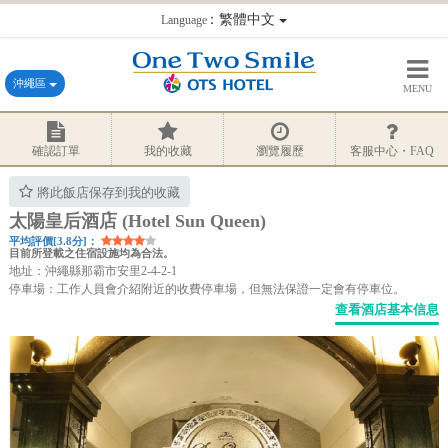
：繁體中文
Language
沖繩區
MENU
確認訂單
我的收藏
瀏覽履歷
客服中心・FAQ
將此飯店保存到我的收藏
太陽皇后酒店 (Hotel Sun Queen)
平均評價[3.8分]：
目前所登載之住宿設施均為合法。
地址：沖繩縣那霸市安里2-4-2-1
停車場：工作人員會介紹附近的收費停車場，但無法保證一定會有停車位。
查看酒店基本信息