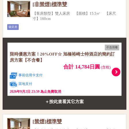
[非禁煙]標準雙
【客房類型】雙人床房 【面積】15.5㎡ 【床尺
寸】160cm
吸菸房
不含用餐
限時優惠方案！20%OFF☆ 旭橋裕崎士特酒店的簡約訂
房方案【不含餐】
合計 14,784日圓
(含稅)
事前信用卡支付
當地支付
2026年9月2日 23:59 為止免費取消
＋按此查看其它方案
[禁煙]標準雙