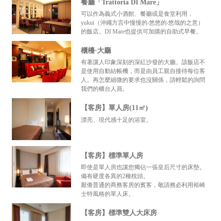
餐廳「Trattoria DI Mare」
可以作為義式小酒館、餐廳或是食堂利用，
yukui（沖繩方言中慢慢的‧悠悠的‧悠哉的之意）
的飯店。DI Mare也提供可加購的自助式早餐。
櫃檯·大廳
有著讓人印象深刻的深紅沙發的大廳。該飯店不
是使用自動結帳機，而是由員工親自接待每位客
人。再怎麼細微的要求也沒關係，請輕鬆的詢問
我們的櫃台人員。
【客房】單人房(11㎡)
漂亮、現代感十足的浴室。
【客房】標準單人房
即使是單人房也讓您獨佔一張皇后尺寸的床墊。
備有硬度各異的2種枕頭。
厭倦普通的商務客房的賓客，敬請務必利用裕崎
士特風格的單人床。
【客房】標準雙人大床房