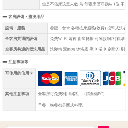
但是不佔床孩童人數 為 每張床僅可容納 1位 不
客房設備・盥洗用品
設備・服務
餐廳・食堂 各種按摩服務(收費) 投幣式洗衣機(
全客房共通的設備
免費Wi-Fi 電視 衛星轉播 可連接網路(有線
全客房共通的盥洗用品
洗髮精 潤絲精 沐浴露 毛巾 浴巾 刮鬍刀 刷
注意事項等
可使用的信用卡
其他注意事項
全客房可免費利用網路。（請自備PC）
早餐・晚餐都是西式料理。