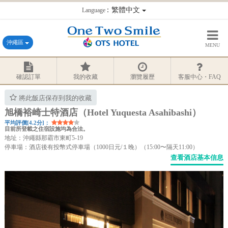
：繁體中文
Language
沖繩區
MENU
確認訂單
我的收藏
瀏覽履歷
客服中心・FAQ
將此飯店保存到我的收藏
旭橋裕崎士特酒店（Hotel Yuquesta Asahibashi）
平均評價[4.2分]：
目前所登載之住宿設施均為合法。
地址：沖繩縣那霸市東町5-19
停車場：酒店後有投幣式停車場（1000日元/１晚）（15:00〜隔天11:00）
查看酒店基本信息