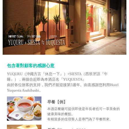
包含著對顧客的感謝心意
YUQURU（沖繩方言『休息一下』）+SIESTA（西班牙語『午
睡』），兩個合起即為本酒店名『YUQUESTA』
由於各位旅客的支持，我們才能迎接第5週年。由衷感謝您利用Hotel
Yuquesta Asahibashi。
早餐【例】
本酒店餐廳可提供即使是年長者也可一享美食的
健康美味的餐點。
有相當多的住宿客人是專門為了早餐而來。