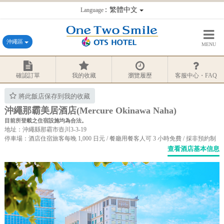
：繁體中文
Language
沖繩區
MENU
確認訂單
我的收藏
瀏覽履歷
客服中心・FAQ
將此飯店保存到我的收藏
沖繩那霸美居酒店(Mercure Okinawa Naha)
目前所登載之住宿設施均為合法。
地址：沖繩縣那霸市壺川3-3-19
停車場：酒店住宿旅客每晚 1,000 日元 / 餐廳用餐客人可 3 小時免費 / 採非預約制
查看酒店基本信息