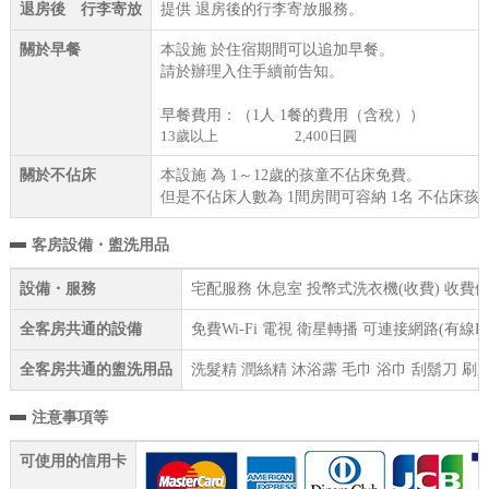
退房後 行李寄放
提供 退房後的行李寄放服務。
關於早餐
本設施 於住宿期間可以追加早餐。
請於辦理入住手續前告知。
早餐費用：（1人 1餐的費用（含稅））
13歲以上
2,400日圓
關於不佔床
本設施 為 1～12歲的孩童不佔床免費。
但是不佔床人數為 1間房間可容納 1名 不佔床孩
客房設備・盥洗用品
設備・服務
宅配服務 休息室 投幣式洗衣機(收費) 收費停
全客房共通的設備
免費Wi-Fi 電視 衛星轉播 可連接網路(有線
全客房共通的盥洗用品
洗髮精 潤絲精 沐浴露 毛巾 浴巾 刮鬍刀 刷
注意事項等
可使用的信用卡