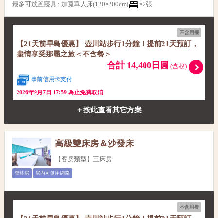
最多可放置寢具
:
加寬單人床(120×200cm)
×2張
不含用餐
【21天前早鳥優惠】 壺川站步行1分鐘！提前21天預訂，
盡情享受那霸之旅＜不含餐＞
合計 14,400日圓
(含稅)
事前信用卡支付
2026年9月7日 17:59 為止免費取消
＋按此查看其它方案
高級雙床房＆沙發床
【客房類型】三床房
禁菸房
房內可使用網路
不含用餐