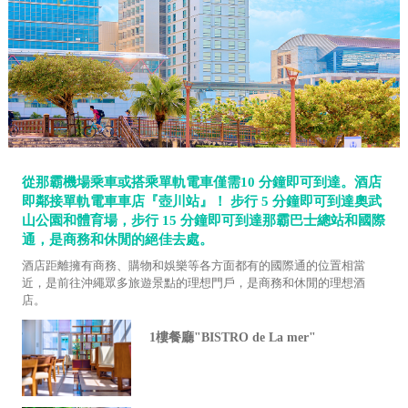
從那霸機場乘車或搭乘單軌電車僅需10 分鐘即可到達。酒店
即鄰接單軌電車車店『壺川站』！ 步行 5 分鐘即可到達奧武
山公園和體育場，步行 15 分鐘即可到達那霸巴士總站和國際
通，是商務和休閒的絕佳去處。
酒店距離擁有商務、購物和娛樂等各方面都有的國際通的位置相當
近，是前往沖繩眾多旅遊景點的理想門戶，是商務和休閒的理想酒
店。
1樓餐廳"BISTRO de La mer"