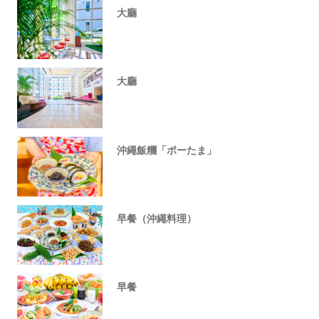
大廳
大廳
沖繩飯糰「ポーたま」
早餐（沖繩料理）
早餐