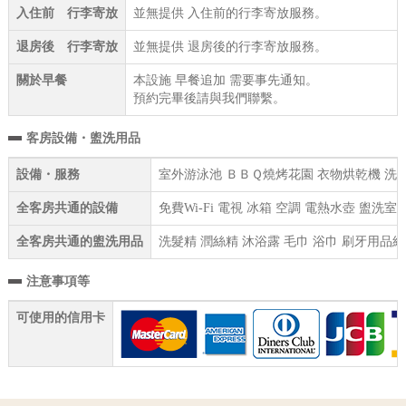
入住前 行李寄放
並無提供 入住前的行李寄放服務。
退房後 行李寄放
並無提供 退房後的行李寄放服務。
關於早餐
本設施 早餐追加 需要事先通知。
預約完畢後請與我們聯繫。
客房設備・盥洗用品
設備・服務
室外游泳池 ＢＢＱ燒烤花園 衣物烘乾機 洗衣機
全客房共通的設備
免費Wi-Fi 電視 冰箱 空調 電熱水壺 盥
全客房共通的盥洗用品
洗髮精 潤絲精 沐浴露 毛巾 浴巾 刷牙用品組
注意事項等
可使用的信用卡