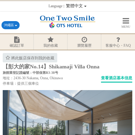
：繁體中文
Language
沖繩區
MENU
確認訂單
我的收藏
瀏覽履歷
客服中心・FAQ
將此飯店保存到我的收藏
【彭大的家No.14】Shikamaji Villa Onna
旅館業登記證編號：中部保第R3-38号
查看酒店基本信息
地址：2436-30 Nakama, Onna, Okinawa
停車場：提供三個車位