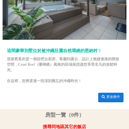
這間豪華別墅位於被沖繩壯麗自然環繞的恩納村！
迎接賓客的是一個從吧台廚房、客廳到露台，設計上無縫連接的開放
空間，Coral Reef（珊瑚礁）風格的區域保證讓您享受非凡的放鬆時
光。
在這裡，您將度過一段深刻難忘的沖繩時光！
更改條件
房型一覽（0件）
搜尋同地區其它的飯店