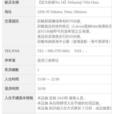
飯店名稱
【彭大的家No.14】Shikamaji Villa Onna
地址
2436-30 Nakama, Onna, Okinawa
交通資訊
距離那霸機場車程約70分鐘。
距離最近的便利商店（Lawson恩納Inbu海灘前
步行5分鐘即可到達希望之丘海灘。
最近的居酒屋步行約10分鐘。
距離布納塞海中公園（玻璃底船・海中展望塔）車
TEL/FAX
TEL：090-3793-8661 FAX： -
停車場
提供三個車位
客房總數
1
入住時間
15:00 ～ 22:00
退房時間
10:00
入住手續基本情報
本設施 並無 24小時 服務人員。
本設施 為自助辦理入住手續的住宿設施。
本設施 的詳細入住方式將於 3 日前，由設施發