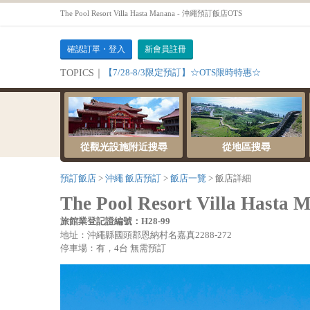
The Pool Resort Villa Hasta Manana - 沖繩預訂飯店OTS
確認訂單・登入
新會員註冊
【7/28-8/3限定預訂】☆OTS限時特惠☆
TOPICS｜
從觀光設施附近搜尋
從地區搜尋
預訂飯店
沖繩 飯店預訂
飯店一覽
飯店詳細
The Pool Resort Villa Hasta 
旅館業登記證編號：H28-99
地址：沖繩縣國頭郡恩納村名嘉真2288-272
停車場：有，4台 無需預訂