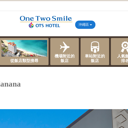
沖繩區
機場附近的
車站附近的
人氣
從飯店類型搜尋
飯店
飯店
排
Manana