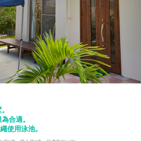
墅。
最為合適。
t 沖繩使用泳池。