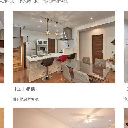
人床2張、單人床2張、日式床組*4組
【1F】餐廳
【
附有吧台的客廳
寬