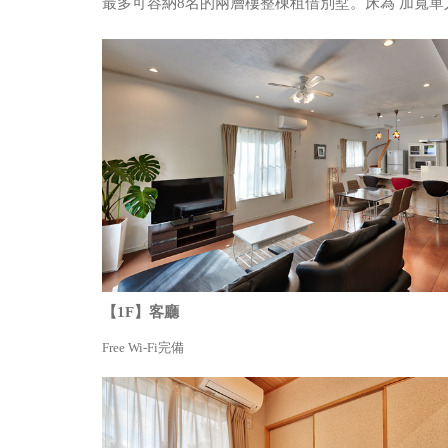
最多可容納8名的兩層樓整棟租借別墅。床為 加寬單
【1F】客廳
Free Wi-Fi完備