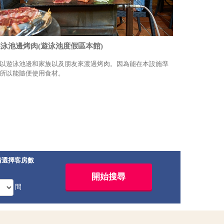
泳池邊烤肉(遊泳池度假區本館)
以遊泳池邊和家族以及朋友來渡過烤肉。因為能在本設施準
所以能隨便使用食材。
請選擇客房數
間