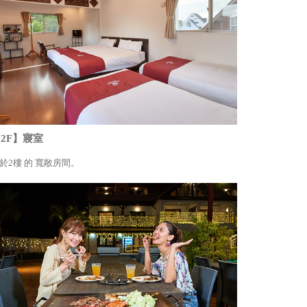
2F】寢室
於2樓 的 寬敞房間。