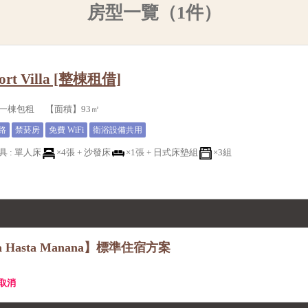
房型一覽（1件）
sort Villa [整棟租借]
一棟包租 【面積】93㎡
路
禁菸房
免費 WiFi
衛浴設備共用
具
:
單人床
×4張 +
沙發床
×1張 +
日式床墊組
×3組
Villa Hasta Manana】標準住宿方案
費取消