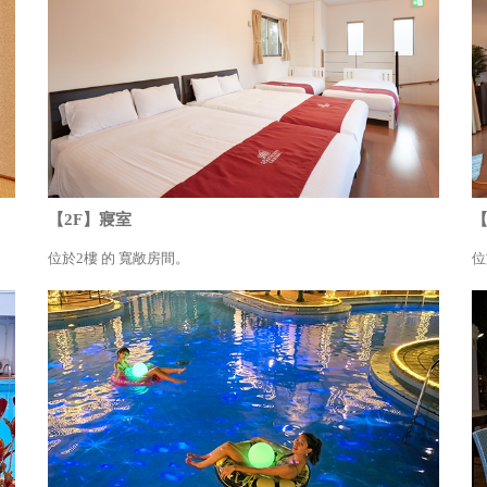
【2F】寢室
【
位於2樓 的 寬敞房間。
位