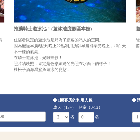
推薦騎士遊泳池！(遊泳池度假區本館)
遊
暢
住宿者限定的遊泳池是只為了顧客的私人的空間。
能
因為能從早晨8點到晚上22點利用所以早晨能享受晚上，和白天
備
不一樣的氣氛。
在騎士遊泳池，光雕投影！
照片牆映照，肯定是色彩繽紛的光照在水面上的樣子！
杜松子酒海灣鯊魚遊泳的姿態…
1間客房的利用人數
成人（13+）
兒童（0-12）
名
名