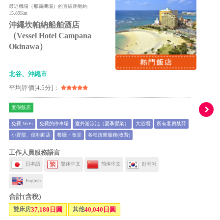
最近機場（那霸機場）的直線距離約
15.89Km
沖繩坎帕納船舶酒店
（Vessel Hotel Campana
Okinawa）
北谷、沖繩市
平均評價[4.5分]：
度假飯店
免費 WiFi
免費的停車場
室外游泳池（夏季營業）
大浴場
所有客房禁菸
小賣部、便利商店
餐廳・食堂
各種按摩服務(收費)
工作人員服務語言
日本語
繁体中文
简体中文
한국어
English
合計(含稅)
雙床房
37,180日圓
其他
40,040日圓