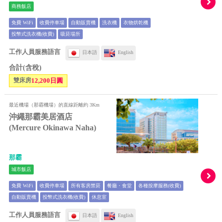
商務飯店
免費 WiFi
收費停車場
自動販賣機
洗衣機
衣物烘乾機
投幣式洗衣機(收費)
吸菸場所
工作人員服務語言
日本語
English
合計(含稅)
雙床房
12,200日圓
最近機場（那霸機場）的直線距離約 3Km
沖繩那霸美居酒店
(Mercure Okinawa Naha)
那霸
城市飯店
免費 WiFi
收費停車場
所有客房禁菸
餐廳・食堂
各種按摩服務(收費)
自動販賣機
投幣式洗衣機(收費)
休息室
工作人員服務語言
日本語
English