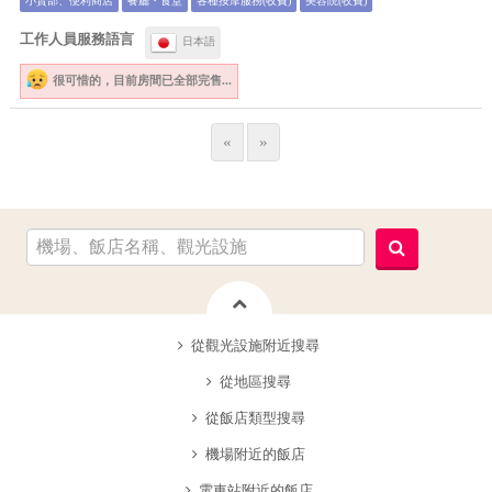
小賣部、便利商店
餐廳・食堂
各種按摩服務(收費)
美容院(收費)
工作人員服務語言
日本語
很可惜的，
目前房間已全部完售...
«
»
從觀光設施附近搜尋
從地區搜尋
從飯店類型搜尋
機場附近的飯店
電車站附近的飯店