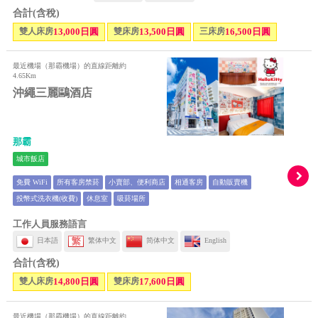
合計(含稅)
雙人床房
13,000日圓
雙床房
13,500日圓
三床房
16,500日圓
最近機場（那霸機場）的直線距離約
4.65Km
沖繩三麗鷗酒店
那霸
城市飯店
免費 WiFi
所有客房禁菸
小賣部、便利商店
相通客房
自動販賣機
投幣式洗衣機(收費)
休息室
吸菸場所
工作人員服務語言
日本語
繁体中文
简体中文
English
合計(含稅)
雙人床房
14,800日圓
雙床房
17,600日圓
最近機場（那霸機場）的直線距離約