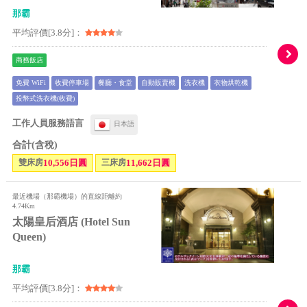
那霸
平均評價[3.8分]：
商務飯店
免費 WiFi
收費停車場
餐廳・食堂
自動販賣機
洗衣機
衣物烘乾機
投幣式洗衣機(收費)
工作人員服務語言
日本語
合計(含稅)
雙床房
10,556日圓
三床房
11,662日圓
最近機場（那霸機場）的直線距離約
4.74Km
太陽皇后酒店 (Hotel Sun
Queen)
那霸
平均評價[3.8分]：