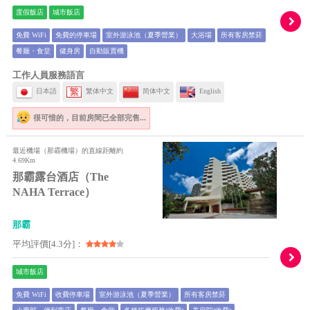
度假飯店
城市飯店
免費 WiFi
免費的停車場
室外游泳池（夏季營業）
大浴場
所有客房禁菸
餐廳・食堂
健身房
自動販賣機
工作人員服務語言
日本語
繁体中文
简体中文
English
很可惜的，
目前房間已全部完售...
最近機場（那霸機場）的直線距離約
4.69Km
那霸露台酒店（The
NAHA Terrace）
那霸
平均評價[4.3分]：
城市飯店
免費 WiFi
收費停車場
室外游泳池（夏季營業）
所有客房禁菸