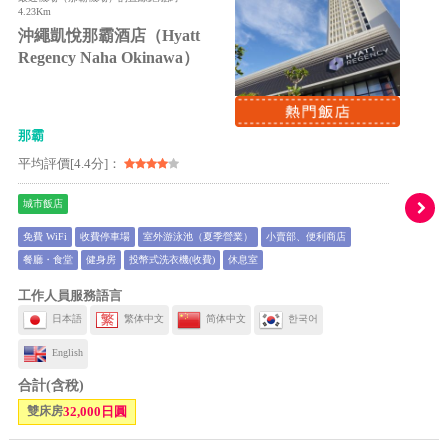
4.23Km
沖繩凱悅那霸酒店（Hyatt
Regency Naha Okinawa）
那霸
平均評價[4.4分]：
城市飯店
免費 WiFi
收費停車場
室外游泳池（夏季營業）
小賣部、便利商店
餐廳・食堂
健身房
投幣式洗衣機(收費)
休息室
工作人員服務語言
日本語
繁体中文
简体中文
한국어
English
合計(含稅)
雙床房
32,000日圓