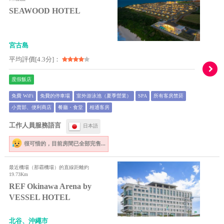
SEAWOOD HOTEL
宮古島
平均評價[4.3分]：
度假飯店
免費 WiFi
免費的停車場
室外游泳池（夏季營業）
SPA
所有客房禁菸
小賣部、便利商店
餐廳・食堂
相通客房
工作人員服務語言
日本語
很可惜的，
目前房間已全部完售...
最近機場（那霸機場）的直線距離約
19.73Km
REF Okinawa Arena by
VESSEL HOTEL
北谷、沖繩市