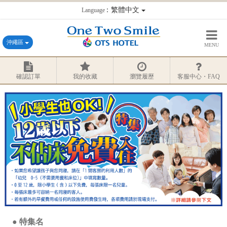
：繁體中文
Language
沖繩區
MENU
確認訂單
我的收藏
瀏覽履歷
客服中心・FAQ
特集名