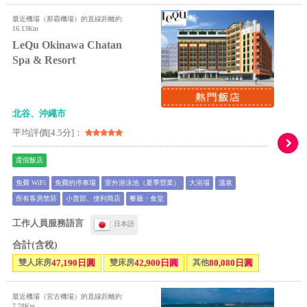
最近機場（那霸機場）的直線距離約
16.13Km
LeQu Okinawa Chatan
Spa & Resort
北谷、沖繩市
平均評價[4.5分]：
度假飯店
免費 WiFi
免費的停車場
室外游泳池（夏季營業）
大浴場
溫泉
所有客房禁菸
小賣部、便利商店
餐廳・食堂
工作人員服務語言
日本語
合計(含稅)
雙人床房
47,190日圓
雙床房
42,900日圓
其他
80,080日圓
最近機場（宮古機場）的直線距離約
7.78Km