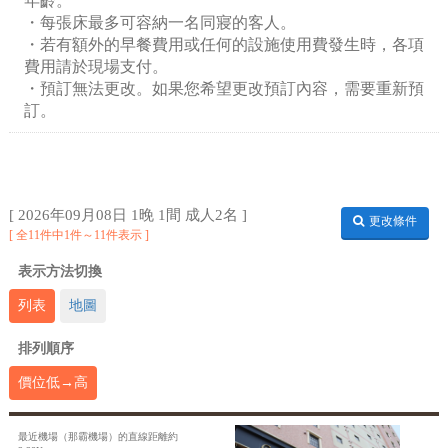
年齡。
・每張床最多可容納一名同寢的客人。
・若有額外的早餐費用或任何的設施使用費發生時，各項
費用請於現場支付。
・預訂無法更改。如果您希望更改預訂內容，需要重新預
訂。
[ 2026年09月08日 1晚 1間 成人2名 ]
更改條件
全11件中1件～11件表示
表示方法切換
列表
地圖
排列順序
價位低→高
最近機場（那霸機場）的直線距離約