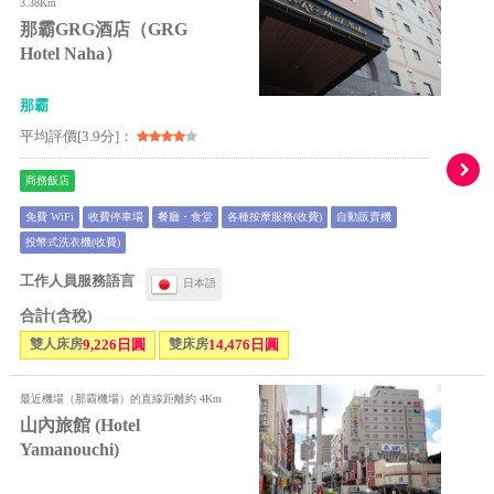
3.38Km
那霸GRG酒店（GRG
Hotel Naha）
那霸
平均評價[3.9分]：
商務飯店
免費 WiFi
收費停車場
餐廳・食堂
各種按摩服務(收費)
自動販賣機
投幣式洗衣機(收費)
工作人員服務語言
日本語
合計(含稅)
雙人床房
9,226日圓
雙床房
14,476日圓
最近機場（那霸機場）的直線距離約 4Km
山內旅館 (Hotel
Yamanouchi)