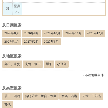
星期
31
六
从日期搜索
2026年8月
2026年9月
2026年10月
2026年11月
2026年12月
2027年1月
2027年2月
2027年3月
从地区搜索
高松、东赞
丸龟、坂出
琴平
小豆岛
× 不设地区条件
从类型搜索
节日・活动
传统艺术・舞台・戏剧
音樂・演講
艺术・工艺品
其他