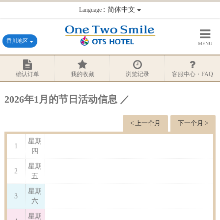
：简体中文
Language
香川地区
MENU
确认订单
我的收藏
浏览记录
客服中心・FAQ
2026年1月的节日活动信息 ／
< 上一个月
下一个月 >
星期
1
四
星期
2
五
星期
3
六
星期