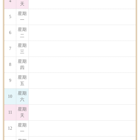
4
天
星期
5
一
星期
6
二
星期
7
三
星期
8
四
星期
9
五
星期
10
六
星期
11
天
星期
12
一