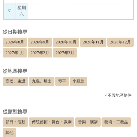
星期
31
六
從日期搜尋
2026年8月
2026年9月
2026年10月
2026年11月
2026年12月
2027年1月
2027年2月
2027年3月
從地區搜尋
高松、東讚
丸龜、坂出
琴平
小豆島
× 不設地區條件
從類型搜尋
節日・活動
傳統藝術・舞台・戲劇
音樂・演講
藝術・工藝品
其他