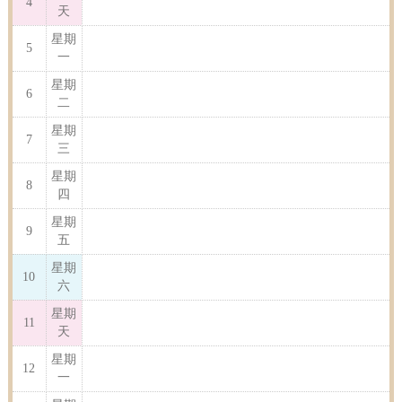
4
天
星期
5
一
星期
6
二
星期
7
三
星期
8
四
星期
9
五
星期
10
六
星期
11
天
星期
12
一