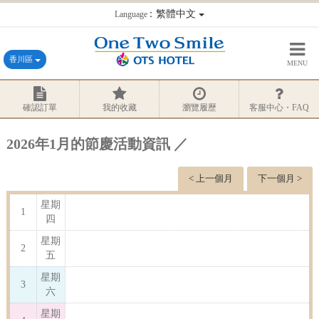
：繁體中文
Language
香川區
MENU
確認訂單
我的收藏
瀏覽履歷
客服中心・FAQ
2026年1月的節慶活動資訊 ／
< 上一個月
下一個月 >
星期
1
四
星期
2
五
星期
3
六
星期