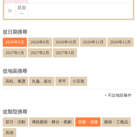
星期
31
一
從日期搜尋
2026年8月
2026年9月
2026年10月
2026年11月
2026年12月
2027年1月
2027年2月
2027年3月
從地區搜尋
高松、東讚
丸龜、坂出
琴平
小豆島
× 不設地區條件
從類型搜尋
節日・活動
傳統藝術・舞台・戲劇
音樂・演講
藝術・工藝品
其他