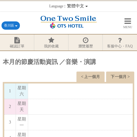
：繁體中文
Language
香川區
MENU
確認訂單
我的收藏
瀏覽履歷
客服中心・FAQ
本月的節慶活動資訊 ／音樂・演講
< 上一個月
下一個月 >
星期
1
六
星期
2
天
星期
3
一
星期