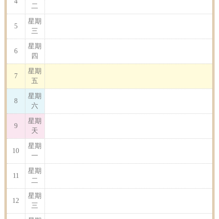
4
二
星期
5
三
星期
6
四
星期
7
五
星期
8
六
星期
9
天
星期
10
一
星期
11
二
星期
12
三