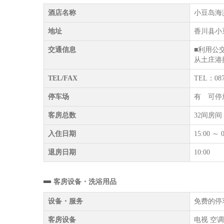
酒店名称
小豆岛海滨中心
地址
香川县小豆
交通信息
■利用公
从土庄港
TEL/FAX
TEL：087
停车场
有 可停
客房总数
32间房间
入住日期
15:00 ～ 0
退房日期
10:00
客房设备・洗浴用品
设备・服务
免费的停
客房设备
电视 空调