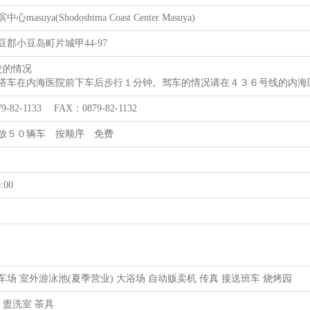
masuya(Shodoshima Coast Center Masuya)
郡小豆岛町片城甲44-97
交的情况
搭车在内海医院前下车后步行１分钟。驾车的情况请在４３６号线的内海
9-82-1133 FAX：0879-82-1132
放５０辆车 按顺序 免费
:00
车场 室外游泳池(夏季营业) 大浴场 自动贩卖机 传真 接送班车 烧烤园
 盥洗室 茶具