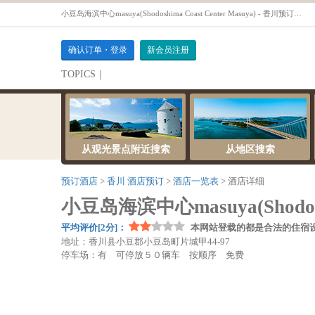
小豆岛海滨中心masuya(Shodoshima Coast Center Masuya) - 香川预订酒店OTS
确认订单・登录
新会员注册
TOPICS｜
伺服器維護公告
从观光景点附近搜索
从地区搜索
预订酒店
香川 酒店预订
酒店一览表
酒店详细
小豆岛海滨中心masuya(Shodoshim
平均评价[2分]：
本网站登载的都是合法的住宿
地址：香川县小豆郡小豆岛町片城甲44-97
停车场：有 可停放５０辆车 按顺序 免费