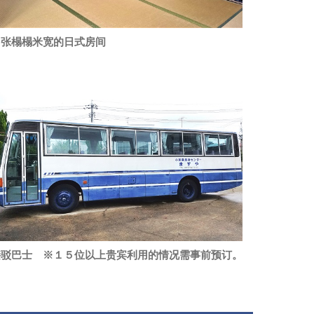
６张榻榻米宽的日式房间
接驳巴士 ※１５位以上贵宾利用的情况需事前预订。