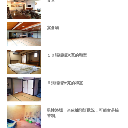
食堂
宴會場
１０張榻榻米寬的和室
６張榻榻米寬的和室
男性浴場 ※依據預訂狀況，可能會是輪
替制。