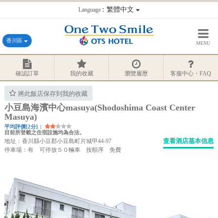
：繁體中文
Language
香川區
MENU
確認訂單
我的收藏
瀏覽履歷
客服中心・FAQ
將此飯店保存到我的收藏
小豆島海濱中心masuya(Shodoshima Coast Center
Masuya)
平均評價[2分]：
目前所登載之住宿設施均為合法。
查看酒店基本信息
地址：香川縣小豆郡小豆島町片城甲44-97
停車場：有 可停放５０輛車 按順序 免費