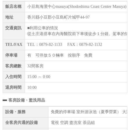
飯店名稱
小豆島海濱中心masuya(Shodoshima Coast Center Masuya)
地址
香川縣小豆郡小豆島町片城甲44-97
交通資訊
■利用公車的情況
從土庄港搭車在內海醫院前下車後徒步１分鐘。駕車的情
TEL/FAX
TEL：0879-82-1133 FAX：0879-82-1132
停車場
有 可停放５０輛車 按順序 免費
客房總數
32間客房
入住時間
15:00 ～ 0:00
退房時間
10:00
客房設備・盥洗用品
設備・服務
免費的停車場 室外游泳池（夏季營業） 大浴
全客房共通的設備
電視 空調 盥洗室 茶品組