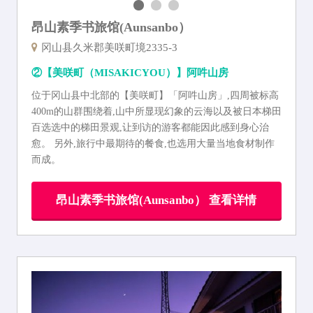
昂山素季书旅馆(Aunsanbo）
冈山县久米郡美咲町境2335-3
②【美咲町（MISAKICYOU）】阿吽山房
位于冈山县中北部的【美咲町】「阿吽山房」,四周被标高
400m的山群围绕着,山中所显现幻象的云海以及被日本梯田
百选选中的梯田景观,让到访的游客都能因此感到身心治
愈。 另外,旅行中最期待的餐食,也选用大量当地食材制作
而成。
昂山素季书旅馆(Aunsanbo） 查看详情