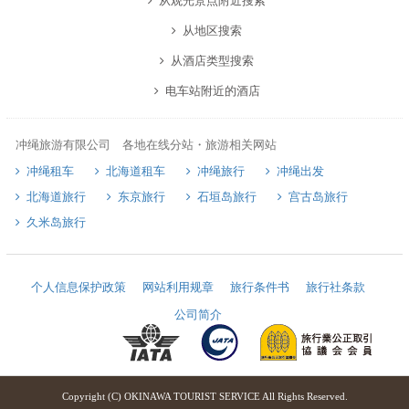
从观光景点附近搜索
从地区搜索
从酒店类型搜索
电车站附近的酒店
冲绳旅游有限公司 各地在线分站・旅游相关网站
冲绳租车
北海道租车
冲绳旅行
冲绳出发
北海道旅行
东京旅行
石垣岛旅行
宫古岛旅行
久米岛旅行
个人信息保护政策
网站利用规章
旅行条件书
旅行社条款
公司简介
Copyright (C) OKINAWA TOURIST SERVICE All Rights Reserved.