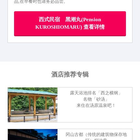
品,在早餐时也请务必品尝。
西式民宿 黑潮丸(Pension
KUROSHIOMARU) 查看详情
酒店推荐专辑
露天浴池排名「西之横纲」
名物「砂汤」
来住在汤原温泉吧！
冈山古都（传统的建筑物保存地