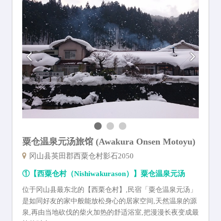
粟仓温泉元汤旅馆 (Awakura Onsen Motoyu)
冈山县英田郡西粟仓村影石2050
①【西粟仓村（Nishiwakurason）】粟仓温泉元汤
位于冈山县最东北的【西栗仓村】,民宿「粟仓温泉元汤」
是如同好友的家中般能放松身心的居家空间,天然温泉的源
泉,再由当地砍伐的柴火加热的舒适浴室,把漫漫长夜变成最