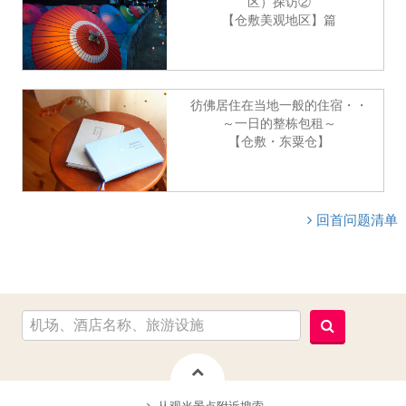
区）探访②
【仓敷美观地区】篇
彷佛居住在当地一般的住宿・・
～一日的整栋包租～
【仓敷・东粟仓】
回首问题清单