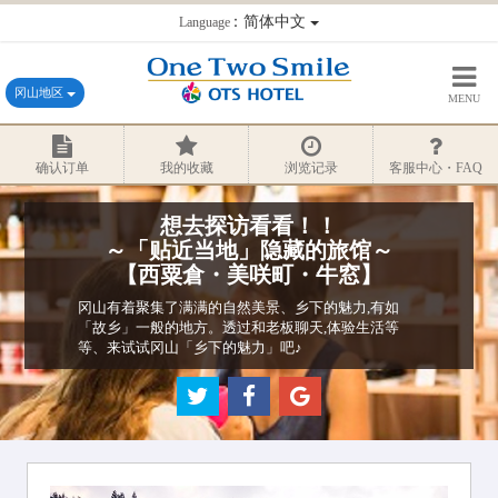
：简体中文
Language
冈山地区
MENU
确认订单
我的收藏
浏览记录
客服中心・FAQ
想去探访看看！！
～「贴近当地」隐藏的旅馆～
【西粟倉・美咲町・牛窓】
冈山有着聚集了满满的自然美景、乡下的魅力,有如
「故乡」一般的地方。透过和老板聊天,体验生活等
等、来试试冈山「乡下的魅力」吧♪