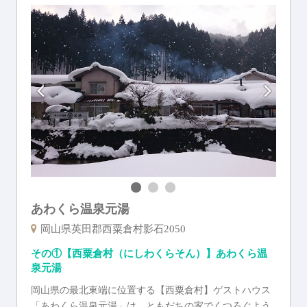
あわくら温泉元湯
岡山県英田郡西粟倉村影石2050
その①【西粟倉村（にしわくらそん）】あわくら温
泉元湯
岡山県の最北東端に位置する【西粟倉村】ゲストハウス
「あわくら温泉元湯」は、ともだちの家でくつろぐよう