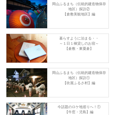
岡山ふるまち（伝統的建造物保存
地区）探訪②
【倉敷美観地区】編
暮らすように泊まる・・
～１日１棟貸しのお宿～
【倉敷・東粟倉】
岡山ふるまち（伝統的建造物保存
地区）探訪①
【吹屋ふるさ村】編
今話題のロケ地巡りへ！①
【牛窓・児島】編