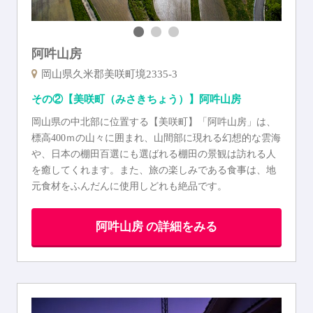
阿吽山房
岡山県久米郡美咲町境2335-3
その②【美咲町（みさきちょう）】阿吽山房
岡山県の中北部に位置する【美咲町】「阿吽山房」は、
標高400ｍの山々に囲まれ、山間部に現れる幻想的な雲海
や、日本の棚田百選にも選ばれる棚田の景観は訪れる人
を癒してくれます。また、旅の楽しみである食事は、地
元食材をふんだんに使用しどれも絶品です。
阿吽山房 の詳細をみる