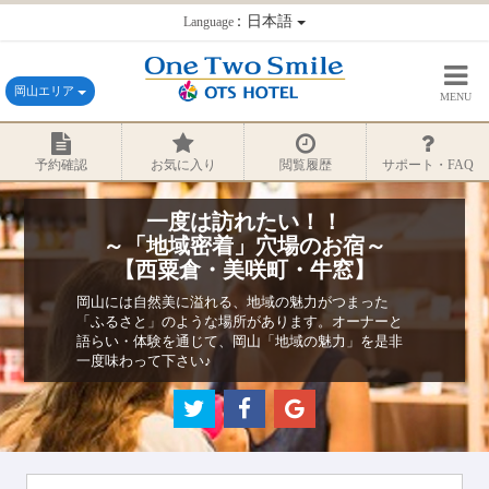
：日本語
Language
岡山エリア
MENU
予約確認
お気に入り
閲覧履歴
サポート・FAQ
一度は訪れたい！！
～「地域密着」穴場のお宿～
【西粟倉・美咲町・牛窓】
岡山には自然美に溢れる、地域の魅力がつまった
「ふるさと」のような場所があります。オーナーと
語らい・体験を通じて、岡山「地域の魅力」を是非
一度味わって下さい♪