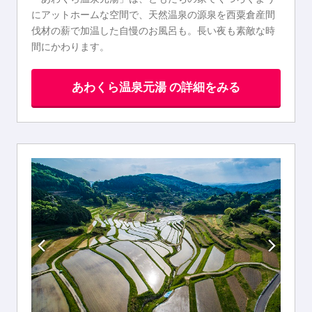
にアットホームな空間で、天然温泉の源泉を西粟倉産間
伐材の薪で加温した自慢のお風呂も。長い夜も素敵な時
間にかわります。
あわくら温泉元湯 の詳細をみる