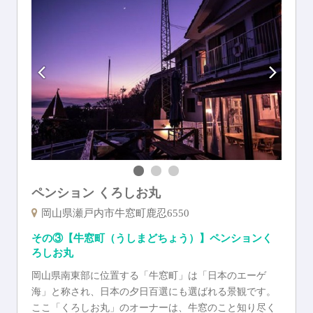
ペンション くろしお丸
岡山県瀬戸内市牛窓町鹿忍6550
その③【牛窓町（うしまどちょう）】ペンションく
ろしお丸
岡山県南東部に位置する「牛窓町」は「日本のエーゲ
海」と称され、日本の夕日百選にも選ばれる景観です。
ここ「くろしお丸」のオーナーは、牛窓のこと知り尽く