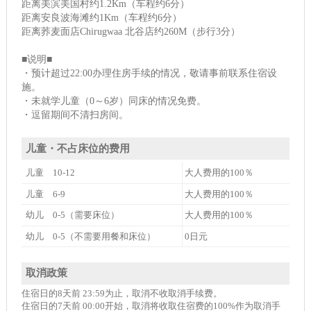
距离美滨美国村约1.2Km（车程约6分）
距离安良波海滩约1Km（车程约6分）
距离荞麦面店Chirugwaa 北谷店约260M（步行3分）
■说明■
・预计超过22:00办理住房手续的情况，敬请事前联系住宿设
施。
・未就学儿童（0～6岁）同床的情况免费。
・逗留期间不清扫房间。
儿童・不占床位的费用
儿童 10-12
大人费用的100％
儿童 6-9
大人费用的100％
幼儿 0-5（需要床位）
大人费用的100％
幼儿 0-5（不需要用餐和床位）
0日元
取消政策
住宿日的8天前 23:59为止，取消不收取消手续费。
住宿日的7天前 00:00开始，取消将收取住宿费的100%作为取消手