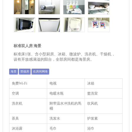
标准双人房 海景
标准床1张、含小型厨房、冰箱、微波炉、洗衣机、干燥机，
设有开放感满溢的阳台，全部房间都是海景房。
海景
禁烟房
在房间网络
免费Wi-Fi
电视
冰箱
空调
电暖水瓶
盥洗室
洗衣机
附带温水冲洗机的馬
吹风机
桶
茶具
洗发水
护发素
沐浴露
毛巾
浴巾