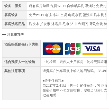
设备・服务
所有客房禁煙 免費WI-FI 自动贩卖机 吸烟处 免费的
客房设备
免费Wi-Fi 电视 冰箱 空调 电暖水瓶 盥洗室 洗衣机
客房洗浴用品
洗发水 护发素 沐浴露 毛巾 浴巾 剃须刀 牙刷套装 梳
注意事项等
酒店接受的银行卡类型
适合残疾人士的设施
・轮椅可・残疾人士用客房・轮椅无障碍淋
其他注意事项
请贵宾在汽车导航中输入地图编码。 33 496 46
■关于住宿税■
自2027年2月1日（周一）的住宿起，将征收
住宿价格中不包含住宿税，需在当地另行支
敬请知悉