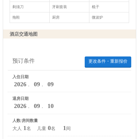
剃须刀
牙刷套装
梳子
拖鞋
厨房
微波炉
酒店交通地图
预订条件
更改条件・重新报价
入住日期
2026
09
09
．
．
退房日期
2026
09
10
．
．
人数/房间数量
1
0
1
大人
名 儿童
名
间