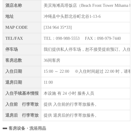
酒店名称
美滨海滩高塔饭店（Beach Front Tower Mihama b
地址
冲绳县中头郡北谷町北谷1-13-6
MAP CODE
[334 964 35*33]
TEL/FAX
TEL：098-988-5553 FAX：098-979-7440
停车场
我们提供私人停车场，恕不接受提前预订。入住
客房总数
36间客房
入住日期
15:00 ～ 22:00 ※入住时间超过 22:00 时
退房日期
11:00
入住手续基本情报
本设施 有 24 小时 服务人员
入住前 行李寄放
提供 入住前的行李寄放服务。
退房后 行李寄放
提供 退房后的行李寄放服务。
客房设备・洗浴用品