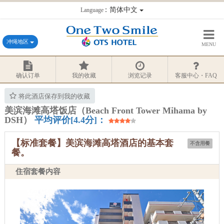
：简体中文
Language
冲绳地区
MENU
确认订单
我的收藏
浏览记录
客服中心・FAQ
将此酒店保存到我的收藏
美滨海滩高塔饭店（Beach Front Tower Mihama by
DSH）
平均评价[4.4分]：
【标准套餐】美滨海滩高塔酒店的基本套
不含用餐
餐。
住宿套餐内容