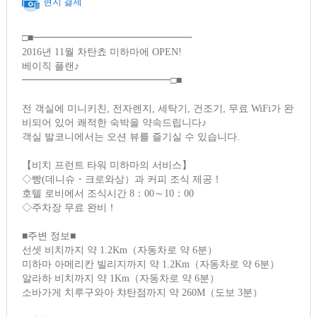
현지 결제
□■━━━━━━━━━━━━━━━━
2016년 11월 차탄쵸 미하마에 OPEN!
베이직 플랜♪
━━━━━━━━━━━━━━━□■
전 객실에 미니키친, 전자렌지, 세탁기, 건조기, 무료 WiFi가 완
비되어 있어 쾌적한 숙박을 약속드립니다♪
객실 발코니에서는 오션 뷰를 즐기실 수 있습니다.
【비치 프런트 타워 미하마의 서비스】
◇빵(데니슈・크로와상）과 커피 조식 제공！
호텔 로비에서 조식시간 8：00～10：00
◇주차장 무료 완비！
■주변 정보■
선셋 비치까지 약 1.2Km（자동차로 약 6분）
미하마 아메리칸 빌리지까지 약 1.2Km（자동차로 약 6분）
알라하 비치까지 약 1Km（자동차로 약 6분）
소바가게 치루구와아 챠탄점까지 약 260M（도보 3분）