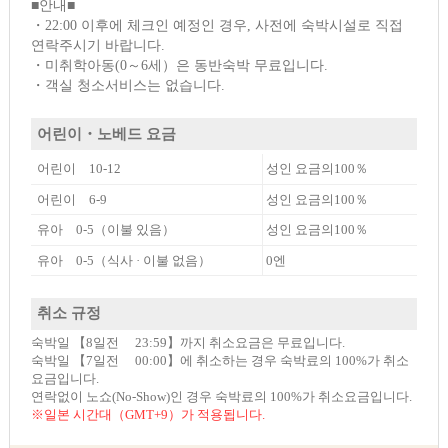
■안내■
・22:00 이후에 체크인 예정인 경우, 사전에 숙박시설로 직접
연락주시기 바랍니다.
・미취학아동(0～6세）은 동반숙박 무료입니다.
・객실 청소서비스는 없습니다.
어린이・노베드 요금
어린이 10-12
성인 요금의100％
어린이 6-9
성인 요금의100％
유아 0-5（이불 있음）
성인 요금의100％
유아 0-5（식사 · 이불 없음）
0엔
취소 규정
숙박일 【8일전 23:59】까지 취소요금은 무료입니다.
숙박일 【7일전 00:00】에 취소하는 경우 숙박료의 100%가 취소
요금입니다.
연락없이 노쇼(No-Show)인 경우 숙박료의 100%가 취소요금입니다.
※일본 시간대（GMT+9）가 적용됩니다.