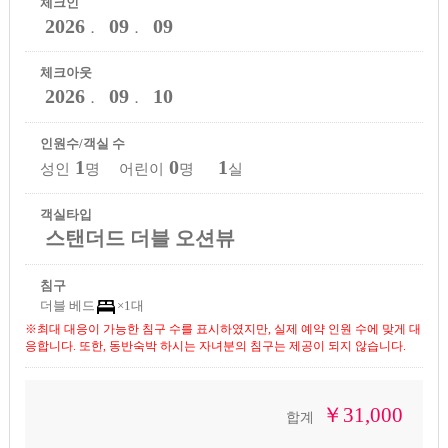
체크인
2026
09
09
．
．
체크아웃
2026
09
10
．
．
인원수/객실 수
1
0
1
성인
명 어린이
명
실
객실타입
스탠더드 더블 오션뷰
침구
더블 베드
×1대
※최대 대응이 가능한 침구 수를 표시하였지만, 실제 예약 인원 수에 맞게 대
응합니다. 또한, 동반숙박 하시는 자녀분의 침구는 제공이 되지 않습니다.
￥31,000
합계