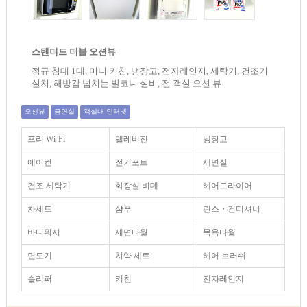
스탠더드 더블 오션뷰
정규 침대 1대, 미니 키친, 냉장고, 전자레인지, 세탁기, 건조기
설치, 해방감 넘치는 발코니 설비, 전 객실 오션 뷰.
오션뷰
금연실
객실내 인터넷
프리 Wi-Fi
텔레비전
냉장고
에어컨
전기포트
세면실
건조 세탁기
화장실 비데
헤어드라이어
차세트
샴푸
린스・컨디셔너
바디워시
세면타월
목욕타월
면도기
치약 세트
헤어 브러쉬
슬리퍼
키친
전자레인지