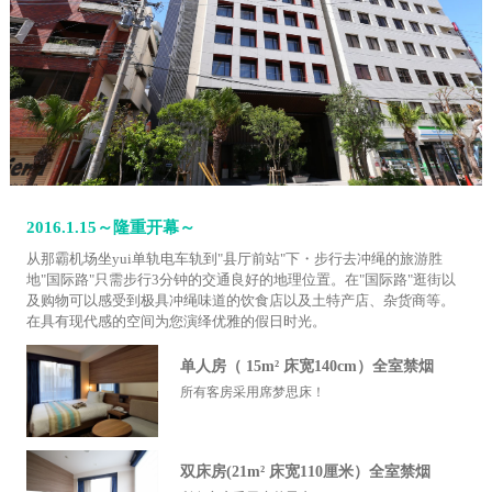
2016.1.15～隆重开幕～
从那霸机场坐yui单轨电车轨到"县厅前站"下・步行去冲绳的旅游胜
地"国际路"只需步行3分钟的交通良好的地理位置。在"国际路"逛街以
及购物可以感受到极具冲绳味道的饮食店以及土特产店、杂货商等。
在具有现代感的空间为您演绎优雅的假日时光。
单人房（ 15m² 床宽140cm）全室禁烟
所有客房采用席梦思床！
双床房(21m² 床宽110厘米）全室禁烟