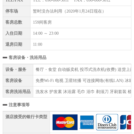
TEL/FAX
TEL：098-866-3811 FAX：098-866-3812
停车场
暂时没办法利用（2020年1月24日现在）
客房总数
159间客房
入住日期
14:00 ～ 23:00
退房日期
11:00
客房设备・洗浴用品
设备・服务
餐厅・食堂 自动贩卖机 投币式洗衣机(收费) 送货上门
客房设备
免费Wi-Fi 电视 卫星转播 可连接网络(有线LAN) 
客房洗浴用品
洗发水 护发素 沐浴露 毛巾 浴巾 剃须刀 牙刷套装 梳
注意事项等
酒店接受的银行卡类型