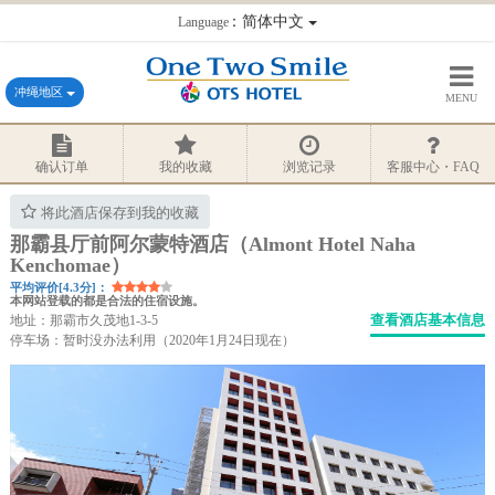
：简体中文
Language
冲绳地区
MENU
确认订单
我的收藏
浏览记录
客服中心・FAQ
将此酒店保存到我的收藏
那霸县厅前阿尔蒙特酒店（Almont Hotel Naha
Kenchomae）
平均评价[4.3分]：
本网站登载的都是合法的住宿设施。
查看酒店基本信息
地址：那霸市久茂地1-3-5
停车场：暂时没办法利用（2020年1月24日现在）