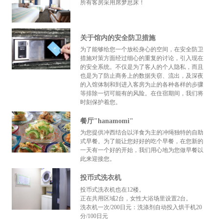
所有客房采用席梦思床！
关于馆内的安全防卫措施
为了能够给您一个放松身心的空间，在安全防卫
措施对策方面经过细心的重复的讨论，引入现在
的安全系统。不仅是为了客人的个人隐私，而且
也是为了防止商务上的数据失窃、流出，及深夜
的入馆体制和到进入客房为止的各种各样的步骤
等排除一切可能有的风险。在住宿期间，我们将
时刻保护着您。
餐厅"hanamomi"
为您提供冲西结合以洋食为主的冲绳独特的自助
式早餐。为了能让您好好的吃个早餐，在您新的
一天有一个好的开始，我们用心地为您做早餐以
此来迎接您。
投币式洗衣机
投币式洗衣机也在12楼。
正在共用区域2台，女性大浴场里设置2台。
洗衣机一次/200日元：洗涤剂自动投入烘干机20
分/100日元