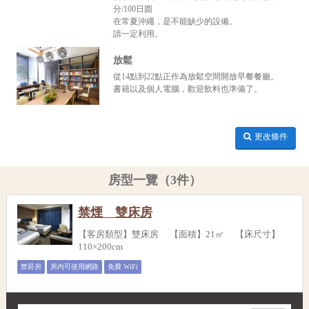
分/100日圆
在常夏沖繩，是不能缺少的設備。
請一定利用。
放鬆
從14點到22點正作為放鬆空間開放早餐餐廳。
書籍以及個人電腦，歡迎飲料也準備了。
更改條件
房型一覽（3件）
禁煙 雙床房
【客房類型】雙床房 【面積】21㎡ 【床尺寸】
110×200cm
禁菸房
房內可使用網路
免費 WiFi