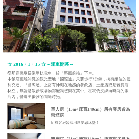
☆ 2016・1・15 ☆～隆重開幕～
從那霸機場搭乘單軌電車，於「縣廳前站」下車。
本飯店距離沖繩的觀光聖地「國際通」只要步行3分鐘，擁有絕佳的便
利交通。『國際通』上富有沖繩在地感的餐飲店、土產店或是雜貨店
林立，無論是散步或購物都能讓您樂在其中。在我們洗練而時尚的飯
店內，營造出優雅的閒適時光。
單人房（15m² 床寬140cm）所有客房皆為
禁煙房
所有客房皆採用席夢思床墊！