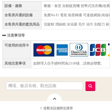
設備・服務
餐廳・食堂 自動販賣機 投幣式洗衣機(收費) 
全客房共通的設備
免費Wi-Fi 電視 衛星轉播 可連接網路(有線
全客房共通的盥洗用品
洗髮精 潤絲精 沐浴露 毛巾 浴巾 刮鬍刀 刷
注意事項等
可使用的信用卡
其他注意事項
如辦理入住手續時間為23:00後，請務必聯繫。
從觀光設施附近搜尋