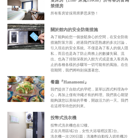
雙床房（21m² 床寬110cm）所有客房皆為
禁煙房
所有客房皆採用席夢思床墊！
關於館內的安全防衛措施
為了能夠給您一個放鬆身心的空間，在安全防衛
措施對策方面，經過我們深思熟慮的多次討論，
引入現在的安全系統。不僅是為了客人的個人隱
私，而且也是為了防止商務上的數據失竊、流
出。也為了排除深夜的入館方式或是進入客房為
止的各種各樣的步驟等一切可能有的風險。在住
宿期間，我們將時刻保護著您。
餐廳『Hanamomi』
我們提供了自助式的早吧，菜單以西式料理為中
心，再加上僅有沖繩才有的料理。我們衷心期望
能夠讓您以美味的早餐，開啟活力的一天。我們
在這裡等待您的到來。
投幣式洗衣機
投幣式洗衣機也在12樓。
正在共用區域2台，女性大浴場裡設置2台。
洗衣機一次/200日圆：洗滌劑自動投入烘乾機20