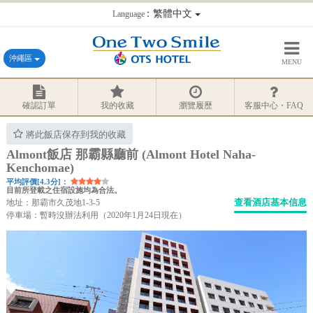
：繁體中文
Language
沖繩區
MENU
確認訂單
我的收藏
瀏覽履歷
客服中心・FAQ
將此飯店保存到我的收藏
Almont飯店 那霸縣廳前 (Almont Hotel Naha-
Kenchomae)
平均評價[4.3分]：
目前所登載之住宿設施均為合法。
查看酒店基本信息
地址：那霸市久茂地1-3-5
停車場：暫時沒辦法利用（2020年1月24日現在）