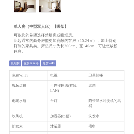
单人房（中型双人床）【吸烟】
可依您的希望选择禁烟房或吸烟房。
比起通常的商务房型更加宽敞的客房（15.24㎡），加上特别
订制的家具类。床垫尺寸为长200cm、宽140cm，可让您放松
休息。
吸烟房
在房间网络
免费WiFi
免费Wi-Fi
电视
卫星转播
视频点播
可连接网络(有线
冰箱
LAN)
电暖水瓶
台灯
附带温水冲洗机的馬
桶
吹风机
加湿器(出借)
洗发水
护发素
沐浴露
毛巾