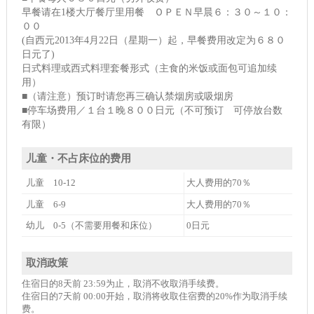
早餐请在1楼大厅餐厅里用餐 ＯＰＥＮ早晨６：３０～１０：
００
(自西元2013年4月22日（星期一）起，早餐费用改定为６８０
日元了)
日式料理或西式料理套餐形式（主食的米饭或面包可追加续
用）
■（请注意）预订时请您再三确认禁烟房或吸烟房
■停车场费用／１台１晚８００日元（不可预订 可停放台数
有限）
儿童・不占床位的费用
儿童 10-12
大人费用的70％
儿童 6-9
大人费用的70％
幼儿 0-5（不需要用餐和床位）
0日元
取消政策
住宿日的8天前 23:59为止，取消不收取消手续费。
住宿日的7天前 00:00开始，取消将收取住宿费的20%作为取消手续
费。