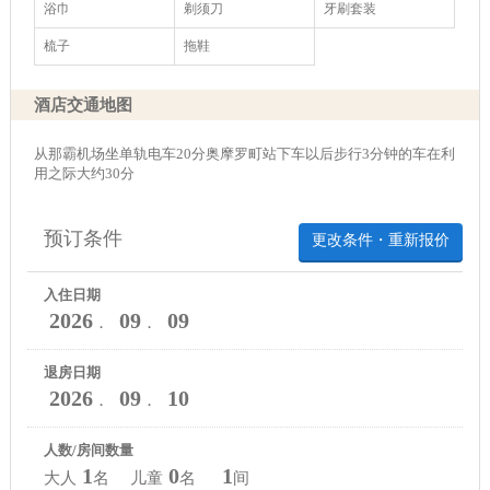
浴巾
剃须刀
牙刷套装
梳子
拖鞋
酒店交通地图
从那霸机场坐单轨电车20分奥摩罗町站下车以后步行3分钟的车在利
用之际大约30分
预订条件
更改条件・重新报价
入住日期
2026
09
09
．
．
退房日期
2026
09
10
．
．
人数/房间数量
1
0
1
大人
名 儿童
名
间