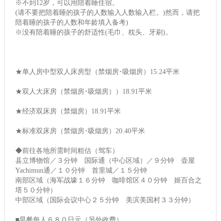
※不到12岁，可以用陪着睡住宿。
(请不要把陪着睡的孩子的人数输入人数输入栏。)然而，请把
陪着睡的孩子的人数和年龄填入备考)
※没有陪着睡的孩子的舒适性(毛巾、枕头、牙刷)。
★单人房中型双人床房型（禁烟房･吸烟房）15.24平米
★双人大床房（禁烟房･吸烟房））18.91平米
★经济双床房（禁烟房）18.91平米
★标准双床房（禁烟房･吸烟房）20.40平米
◆前往各地所需时间粗估（驾车）
县立博物馆／３分钟 国际通（中心区域）／９分钟 壶屋
Yachimun通／１０分钟 首里城／１５分钟
南部区域（海军战壕１６分钟 咖啡馆区４０分钟 姬百合之
塔５０分钟）
中部区域（国际会议中心２５分钟 美滨美国村３３分钟）
■早餐每人６８０日元（另外收费）