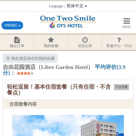
：简体中文
Language
冲绳地区
MENU
确认订单
我的收藏
浏览记录
客服中心・FAQ
将此酒店保存到我的收藏
自由花园酒店（Libre Garden Hotel）
平均评价[3.9
分]：
轻松逗留！基本住宿套餐（只有住宿・不含
不含用餐
餐点）
住宿套餐内容