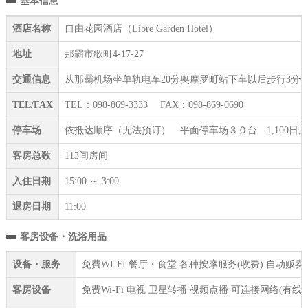
基本信息
酒店名称
自由花园酒店（Libre Garden Hotel）
地址
那霸市歌町4-17-27
交通信息
从那霸机场坐单轨电车20分奥摩罗町站下车以后步行3分钟
TEL/FAX
TEL：098-869-3333 FAX：098-869-0690
停车场
依抵达顺序（无法预订） 平面停车场３０台 1,100日元（
客房总数
113间房间
入住日期
15:00 ～ 3:00
退房日期
11:00
客房设备・洗浴用品
设备・服务
免費WI-FI 餐厅・食堂 各种按摩服务(收费) 自动贩
客房设备
免费Wi-Fi 电视 卫星转播 视频点播 可连接网络(有线