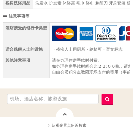
客房洗浴用品
洗发水 护发素 沐浴露 毛巾 浴巾 剃须刀 牙刷套装 梳
注意事项等
酒店接受的银行卡类型
适合残疾人士的设施
・残疾人士用厕所・轮椅可・盲文标志
其他注意事项
请在办理住房手续时付费。
如办理住房手续时间会比２２:００晚，请您
自由会员积分点数限现场支付的费用（事前
从观光景点附近搜索