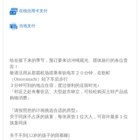
在线信用卡支付
当地支付
给在接下来的季节，预订要来访冲绳观光、团体旅行的各位贵
宾！
敬请活用从那霸机场搭乘单轨电车２０分钟，在歌町
（Omoromachi）站下车后步行
３分钟可到的地点住宿，度过便利的逗留时光♪
『邻近之处有餐饮店、大型超市林立，可轻松购买土特产品或
购物消费』
『请按照您的计画挑选合适的房型』
关于同床不占床的孩童，每张床垫１位大人，可容许最多１位
孩童同床
关于不到[12岁的孩子的陪着睡]