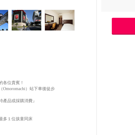
的各位貴賓！
oromachi）站下車後徒步
特產品或採購消費』
最多１位孩童同床