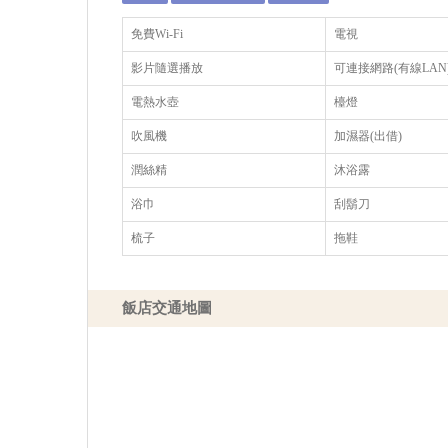
免費Wi-Fi
電視
影片隨選播放
可連接網路(有線LAN
電熱水壺
檯燈
吹風機
加濕器(出借)
潤絲精
沐浴露
浴巾
刮鬍刀
梳子
拖鞋
飯店交通地圖