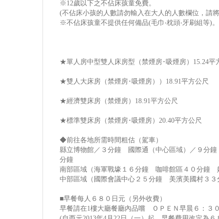
※12歲以下之不佔床孩童免費。
(不佔床小孩的人數請勿輸入在大人的人數欄位，請將
※不佔床孩童不提供任何備品(毛巾‧枕頭‧牙刷組等)
★單人房中型雙人床房型（禁煙房･吸煙房）15.24平
★雙人大床房（禁煙房･吸煙房））18.91平方公尺
★經濟雙床房（禁煙房）18.91平方公尺
★標準雙床房（禁煙房･吸煙房）20.40平方公尺
◆前往各地所需時間粗估（駕車）
縣立博物館／３分鐘 國際通（中心區域）／９分鐘 壺
分鐘
南部區域（海軍戰壕１６分鐘 咖啡館區４０分鐘 
中部區域（國際會議中心２５分鐘 美濱美國村３３
■早餐每人６８０日元（另外收費）
早餐請在1樓大廳餐廳內品嚐 ＯＰＥＮ早晨６：３
(自西元2013年4月22日（一）起，早餐費用改定為６