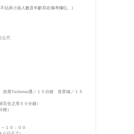
不佔床小孩人數及年齡寫在備考欄位。)
。
方公尺
屋Yachimun通／１０分鐘 首里城／１５
姬百合之塔５０分鐘）
分鐘）
０～１０：００
８０日元了)