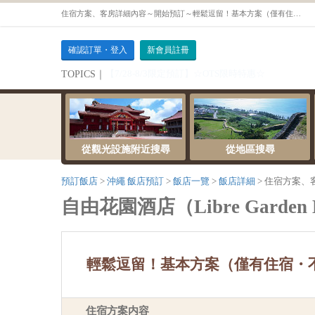
住宿方案、客房詳細內容～開始預訂～輕鬆逗留！基本方案（僅有住宿・不含餐點）【單人房（中型雙人床）【吸煙】】
確認訂單・登入
新會員註冊
【7/28-8/3限定預訂】☆OTS限時特惠☆
TOPICS｜
從觀光設施附近搜尋
從地區搜尋
預訂飯店
沖繩 飯店預訂
飯店一覽
飯店詳細
住宿方案、
自由花園酒店（Libre Garden 
輕鬆逗留！基本方案（僅有住宿・
住宿方案内容