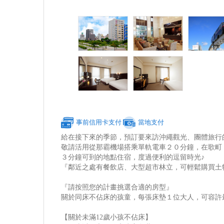
事前信用卡支付
當地支付
給在接下來的季節，預訂要來訪沖繩觀光、團體旅行
敬請活用從那霸機場搭乘單軌電車２０分鐘，在歌町（Om
３分鐘可到的地點住宿，度過便利的逗留時光♪
『鄰近之處有餐飲店、大型超市林立，可輕鬆購買土
『請按照您的計畫挑選合適的房型』
關於同床不佔床的孩童，每張床墊１位大人，可容許
【關於未滿12歲小孩不佔床】