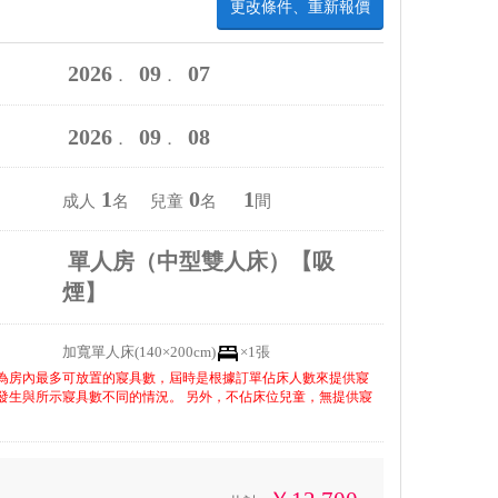
更改條件、重新報價
2026
09
07
．
．
2026
09
08
．
．
1
0
1
成人
名 兒童
名
間
單人房（中型雙人床）【吸
煙】
加寬單人床(140×200cm)
×1張
為房內最多可放置的寢具數，屆時是根據訂單佔床人數來提供寢
發生與所示寢具數不同的情況。 另外，不佔床位兒童，無提供寢