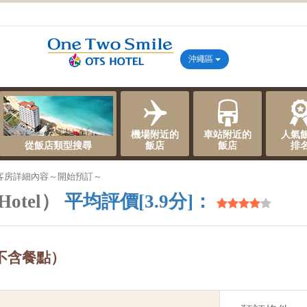
沖繩區
機場附近的
車站附近的
人氣
從飯店類型搜尋
飯店
飯店
排
客房詳細內容～開始預訂～
Hotel）
平均評價[3.9分]：
不含餐點）