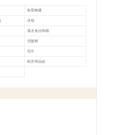
衛星轉播
)
冰箱
溫水免治馬桶
洗髮精
毛巾
刷牙用品組