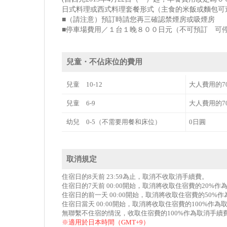
日式料理或西式料理套餐形式（主食的米飯或麵包可
■（請注意）預訂時請您再三確認禁煙房或吸煙房
■停車場費用／１台１晚８００日元（不可預訂 可
兒童・不佔床位的費用
兒童 10-12
大人費用的7
兒童 6-9
大人費用的7
幼兒 0-5（不需要用餐和床位）
0日圓
取消規定
住宿日的8天前 23:59為止，取消不收取消手續費。
住宿日的7天前 00:00開始，取消將收取住宿費的20%
住宿日的前一天 00:00開始，取消將收取住宿費的50%
住宿日當天 00:00開始，取消將收取住宿費的100%作為
無聯繫不住宿的情況，收取住宿費的100%作為取消手續
※適用於日本時間（GMT+9）