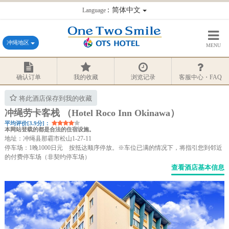
：简体中文
Language
冲绳地区
MENU
确认订单
我的收藏
浏览记录
客服中心・FAQ
将此酒店保存到我的收藏
冲绳劳卡客栈 （Hotel Roco Inn Okinawa）
平均评价[3.9分]：
本网站登载的都是合法的住宿设施。
地址：冲绳县那霸市松山1-27-11
停车场：1晚1000日元 按抵达顺序停放。※车位已满的情况下，将指引您到邻近
的付费停车场（非契约停车场）
查看酒店基本信息