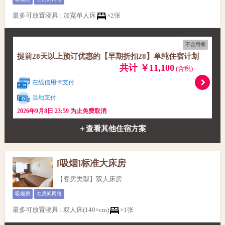
最多可放置寝具
:
加宽单人床
×2张
不含用餐
提前28天以上预订优惠的【早期折扣28】单纯住宿计划
共计 ￥11,100
(含税)
在线信用卡支付
当地支付
2026年9月8日 23:59 为止免费取消
＋查看其他住宿方案
[吸烟]标准大床房
【客房类型】双人床房
吸烟房
在房间网络
最多可放置寝具
:
双人床(140×cm)
×1张