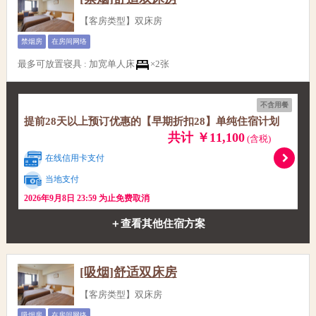
【客房类型】双床房
禁烟房
在房间网络
最多可放置寝具
:
加宽单人床
×2张
不含用餐
提前28天以上预订优惠的【早期折扣28】单纯住宿计划
共计 ￥11,100
(含税)
在线信用卡支付
当地支付
2026年9月8日 23:59 为止免费取消
＋查看其他住宿方案
[吸烟]舒适双床房
【客房类型】双床房
吸烟房
在房间网络