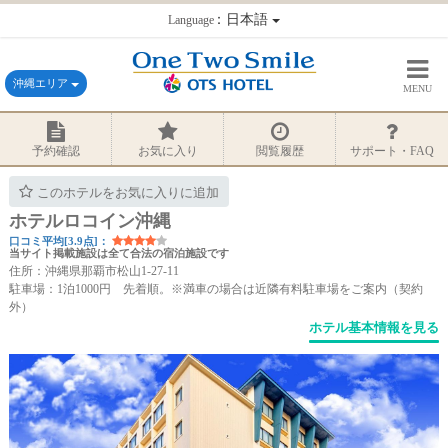
：日本語
Language
沖縄エリア
MENU
予約確認
お気に入り
閲覧履歴
サポート・FAQ
このホテルをお気に入りに追加
ホテルロコイン沖縄
口コミ平均[3.9点]：
当サイト掲載施設は全て合法の宿泊施設です
住所：沖縄県那覇市松山1-27-11
駐車場：1泊1000円 先着順。※満車の場合は近隣有料駐車場をご案内（契約
外）
ホテル基本情報を見る