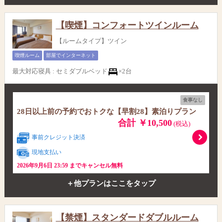
【喫煙】コンフォートツインルーム
【ルームタイプ】ツイン
喫煙ルーム
部屋でインターネット
最大対応寝具
:
セミダブルベッド
×2台
食事なし
28日以上前の予約でおトクな【早割28】素泊りプラン
合計 ￥10,500
(税込)
事前クレジット決済
現地支払い
2026年9月6日 23:59 までキャンセル無料
＋他プランはここをタップ
【禁煙】スタンダードダブルルーム