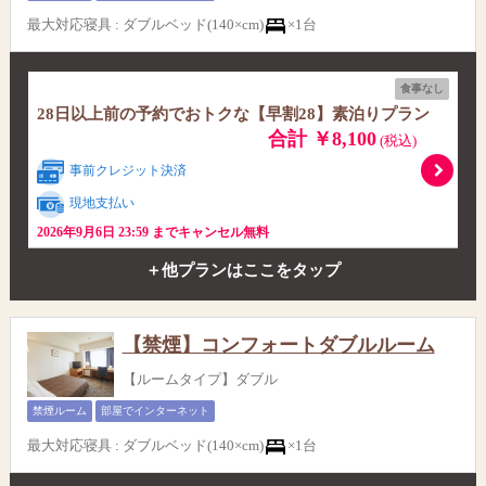
最大対応寝具
:
ダブルベッド(140×cm)
×1台
食事なし
28日以上前の予約でおトクな【早割28】素泊りプラン
合計 ￥8,100
(税込)
事前クレジット決済
現地支払い
2026年9月6日 23:59 までキャンセル無料
＋他プランはここをタップ
【禁煙】コンフォートダブルルーム
【ルームタイプ】ダブル
禁煙ルーム
部屋でインターネット
最大対応寝具
:
ダブルベッド(140×cm)
×1台