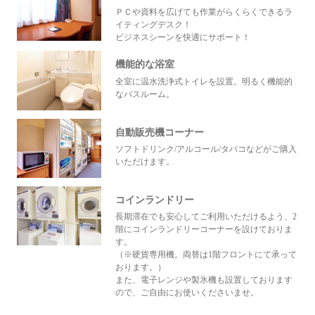
ＰＣや資料を広げても作業がらくらくできるラ
イティングデスク！
ビジネスシーンを快適にサポート！
機能的な浴室
全室に温水洗浄式トイレを設置。明るく機能的
なバスルーム。
自動販売機コーナー
ソフトドリンク/アルコール/タバコなどがご購入
いただけます。
コインランドリー
長期滞在でも安心してご利用いただけるよう、2
階にコインランドリーコーナーを設けておりま
す。
（※硬貨専用機。両替は1階フロントにて承って
おります。）
また、電子レンジや製氷機も設置しております
ので、ご自由にお使いくださいませ。