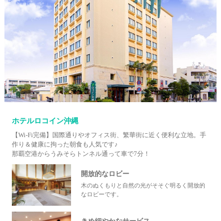
ホテルロコイン沖縄
【Wi-Fi完備】国際通りやオフィス街、繁華街に近く便利な立地。手
作り＆健康に拘った朝食も人気です♪
那覇空港からうみそらトンネル通って車で7分！
開放的なロビー
木のぬくもりと自然の光がそそぐ明るく開放的
なロビーです。