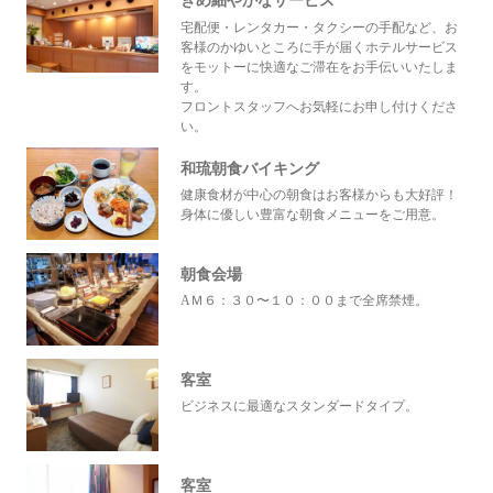
きめ細やかなサービス
宅配便・レンタカー・タクシーの手配など、お
客様のかゆいところに手が届くホテルサービス
をモットーに快適なご滞在をお手伝いいたしま
す。
フロントスタッフへお気軽にお申し付けくださ
い。
和琉朝食バイキング
健康食材が中心の朝食はお客様からも大好評！
身体に優しい豊富な朝食メニューをご用意。
朝食会場
AＭ６：３０〜１０：００まで全席禁煙。
客室
ビジネスに最適なスタンダードタイプ。
客室