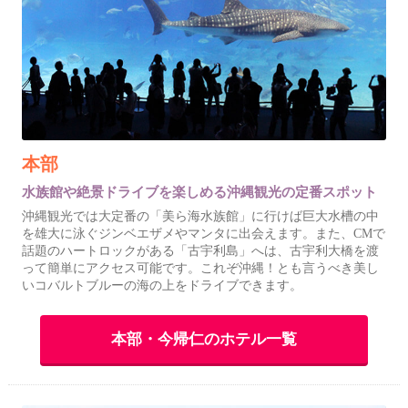
本部
水族館や絶景ドライブを楽しめる沖縄観光の定番スポット
沖縄観光では大定番の「美ら海水族館」に行けば巨大水槽の中
を雄大に泳ぐジンベエザメやマンタに出会えます。また、CMで
話題のハートロックがある「古宇利島」へは、古宇利大橋を渡
って簡単にアクセス可能です。これぞ沖縄！とも言うべき美し
いコバルトブルーの海の上をドライブできます。
本部・今帰仁のホテル一覧