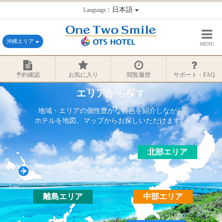
：日本語
Language
沖縄エリア
MENU
予約確認
お気に入り
閲覧履歴
サポート・FAQ
エリアから探す
地域・エリアの個性豊かな特色を紹介しながら
ホテルを地図、マップからお探しいただけます。
北部エリア
離島エリア
中部エリア