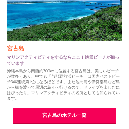
宮古島
マリンアクティビティをするならここ！絶景ビーチが揃っ
ています
沖縄本島から南西約300kmに位置する宮古島は、美しいビーチ
が数多くあり、中でも「与那覇前浜ビーチ」は国内ベストビー
チ3年連続第1位になるほどです。また池間島や伊良部島など島
から橋を渡って周辺の島々へ行けるので、ドライブを楽しむに
はぴったり。マリンアクティビティの名所としても知られてい
ます。
宮古島のホテル一覧