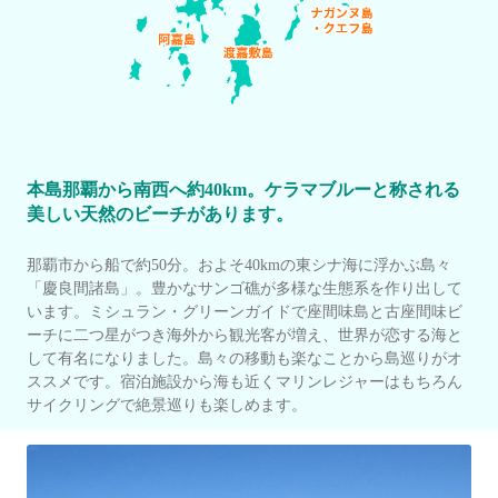
本島那覇から南西へ約40km。ケラマブルーと称される
美しい天然のビーチがあります。
那覇市から船で約50分。およそ40kmの東シナ海に浮かぶ島々
「慶良間諸島」。豊かなサンゴ礁が多様な生態系を作り出して
います。ミシュラン・グリーンガイドで座間味島と古座間味ビ
ーチに二つ星がつき海外から観光客が増え、世界が恋する海と
して有名になりました。島々の移動も楽なことから島巡りがオ
ススメです。宿泊施設から海も近くマリンレジャーはもちろん
サイクリングで絶景巡りも楽しめます。