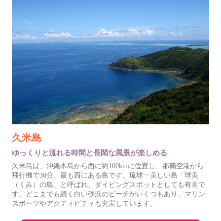
久米島
ゆっくりと流れる時間と長閑な風景が楽しめる
久米島は、沖縄本島から西に約100kmに位置し、那覇空港から
飛行機で30分、最も西にある島です。琉球一美しい島「球美
（くみ）の島」と呼ばれ、ダイビングスポットとしても有名で
す。どこまでも続く白い砂浜のビーチがいくつもあり、マリン
スポーツやアクティビティも充実しています。