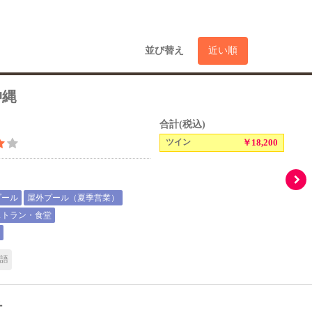
並び替え
近い順
沖縄
合計(税込)
ツイン
￥18,200
プール
屋外プール（夏季営業）
ストラン・食堂
）
本語
チ