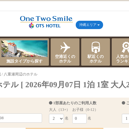
沖縄エリア
空港近くの
駅近くの
人気ホ
施設タイプから探す
ホテル
ホテル
ランキ
城 / 八重瀬周辺のホテル
ル [ 2026年09月07日 1泊 1室 大人2
1部屋あたりのご利用人数
大人（13+）
お子様（0-12）
名
名