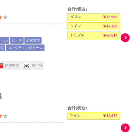
合計(税込)
ダブル
￥75,968
ツイン
￥42,308
トリプル
￥60,614
プール
ビーチ
全室禁煙
食堂
コネクティングルーム
简体中文
한국어
縄
合計(税込)
ツイン
￥14,620