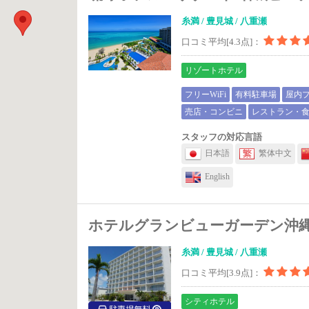
糸満 / 豊見城 / 八重瀬
口コミ平均[4.3点]：
リゾートホテル
フリーWiFi
有料駐車場
屋内
売店・コンビニ
レストラン・
スタッフの対応言語
日本語
繁体中文
English
ホテルグランビューガーデン沖
糸満 / 豊見城 / 八重瀬
口コミ平均[3.9点]：
シティホテル