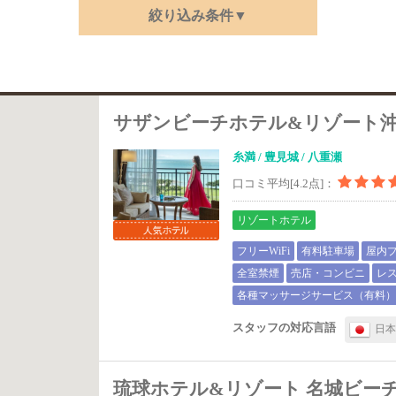
絞り込み条件▼
サザンビーチホテル&リゾート
糸満 / 豊見城 / 八重瀬
口コミ平均[4.2点]：
リゾートホテル
フリーWiFi
有料駐車場
屋内
全室禁煙
売店・コンビニ
レ
各種マッサージサービス（有料
スタッフの対応言語
日
琉球ホテル&リゾート 名城ビー