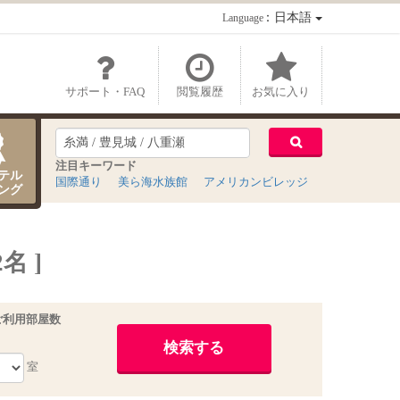
：日本語
Language
サポート・FAQ
閲覧履歴
お気に入り
注目キーワード
テル
国際通り
美ら海水族館
アメリカンビレッジ
ング
名 ]
ご利用部屋数
室