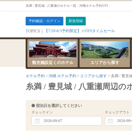
糸満 / 豊見城 / 八重瀬のホテル一覧 - 沖縄ホテル予約OTS
予約確認・ログイン
新規登録
【7/28-8/3予約限定】☆OTSタイムセール
TOPICS｜
観光施設近くのホテル
エリアから探す
ホテル予約
沖縄 ホテル予約
エリアから探す
糸満 / 豊見
糸満 / 豊見城 / 八重瀬周辺のホテ
宿泊日を選択してください
チェックイン
チェックアウト